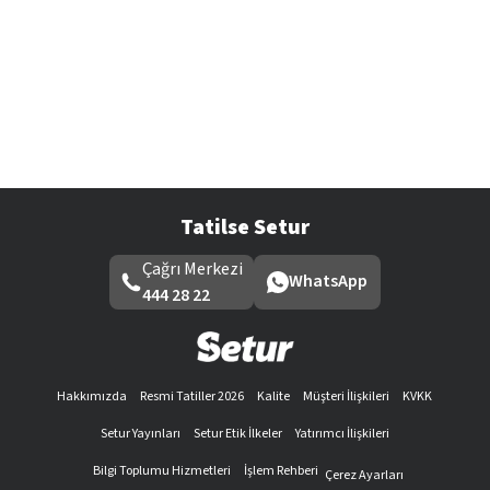
Tatilse Setur
Çağrı Merkezi
WhatsApp
444 28 22
Hakkımızda
Resmi Tatiller 2026
Kalite
Müşteri İlişkileri
KVKK
Setur Yayınları
Setur Etik İlkeler
Yatırımcı İlişkileri
Bilgi Toplumu Hizmetleri
İşlem Rehberi
Çerez Ayarları