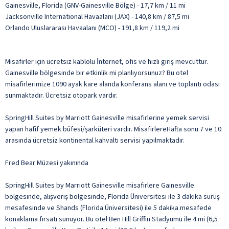
Gainesville, Florida (GNV-Gainesville Bölge) - 17,7 km / 11 mi
Jacksonville International Havaalanı (JAX) - 140,8 km / 87,5 mi
Orlando Uluslararası Havaalanı (MCO) - 191,8 km / 119,2 mi
Misafirler için ücretsiz kablolu İnternet, ofis ve hızlı giriş mevcuttur.
Gainesville bölgesinde bir etkinlik mi planlıyorsunuz? Bu otel
misafirlerimize 1090 ayak kare alanda konferans alanı ve toplantı odası
sunmaktadır. Ücretsiz otopark vardır.
SpringHill Suites by Marriott Gainesville misafirlerine yemek servisi
yapan hafif yemek büfesi/şarküteri vardır. MisafirlereHafta sonu 7 ve 10
arasında ücretsiz kontinental kahvaltı servisi yapılmaktadır.
Fred Bear Müzesi yakınında
SpringHill Suites by Marriott Gainesville misafirlere Gainesville
bölgesinde, alışveriş bölgesinde, Florida Üniversitesi ile 3 dakika sürüş
mesafesinde ve Shands (Florida Üniversitesi) ile 5 dakika mesafede
konaklama fırsatı sunuyor. Bu otel Ben Hill Griffin Stadyumu ile 4 mi (6,5