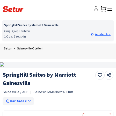
SpringHill Suites by Marriott Gainesville
Giriş - Çıkış Tarihleri
Yeniden Ara
1 Oda, 2 Yetişkin
Setur
Gainesville Otelleri
SpringHill Suites by Marriott
Gainesville
Gainesville / ABD
|
Gainesville
Merkez:
6.8
km
Haritada Gör