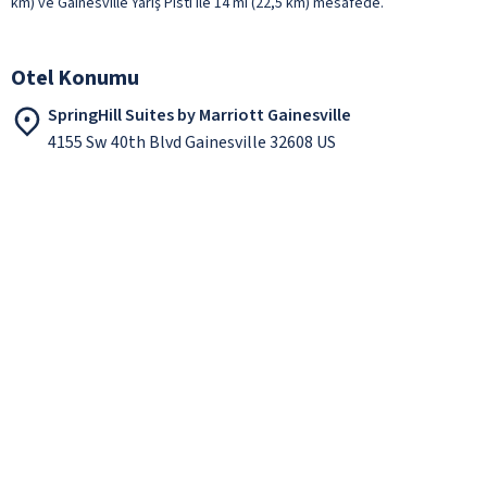
km) ve Gainesville Yarış Pisti ile 14 mi (22,5 km) mesafede.
Otel Konumu
SpringHill Suites by Marriott Gainesville
4155 Sw 40th Blvd Gainesville 32608 US