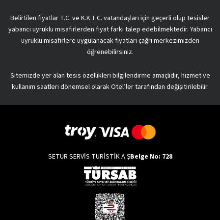
Belirtilen fiyatlar T.C. ve K.K.T.C. vatandaşları için geçerli olup tesisler
yabancı uyruklu misafirlerden fiyat farkı talep edebilmektedir. Yabancı
uyruklu misafirlere uygulanacak fiyatları çağrı merkezimizden
öğrenebilirsiniz.
Sitemizde yer alan tesis özellikleri bilgilendirme amaçlıdır, hizmet ve
kullanım saatleri dönemsel olarak Otel’ler tarafından değişitirilebilir.
SETUR SERVİS TURİSTİK A.Ş
Belge No: 728