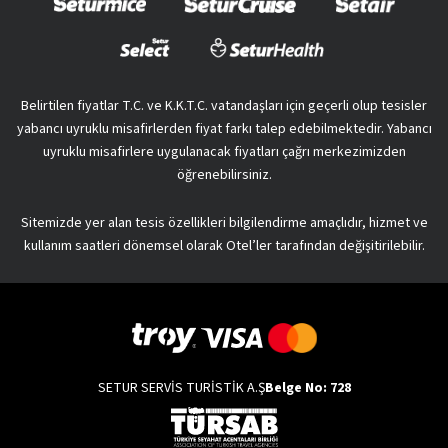
Belirtilen fiyatlar T.C. ve K.K.T.C. vatandaşları için geçerli olup tesisler
yabancı uyruklu misafirlerden fiyat farkı talep edebilmektedir. Yabancı
uyruklu misafirlere uygulanacak fiyatları çağrı merkezimizden
öğrenebilirsiniz.
Sitemizde yer alan tesis özellikleri bilgilendirme amaçlıdır, hizmet ve
kullanım saatleri dönemsel olarak Otel’ler tarafından değişitirilebilir.
SETUR SERVİS TURİSTİK A.Ş
Belge No: 728