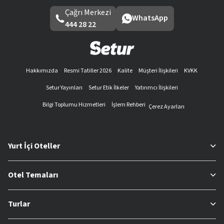
Çağrı Merkezi
WhatsApp
444 28 22
Hakkımızda
Resmi Tatiller 2026
Kalite
Müşteri İlişkileri
KVKK
Setur Yayınları
Setur Etik İlkeler
Yatırımcı İlişkileri
Bilgi Toplumu Hizmetleri
İşlem Rehberi
Çerez Ayarları
Yurt İçi Oteller
Otel Temaları
Turlar