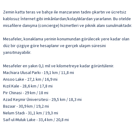
Zemin katta teras ve bahçe ile manzaranın tadını çıkartın ve ücretsiz
kablosuz İnternet gibi imkânlardan/kolaylıklardan yararlanın. Bu otelde
misafilere danışma (concierge) hizmetleri ve piknik alanı sunulmaktadır.
Mesafeler, konaklama yerinin konumundan görülecek yere kadar olan
düz bir çizgiye göre hesaplanır ve gerçek ulaşım süresini
yansıtmayabilir.
Mesafeler en yakın 0,1 mil ve kilometreye kadar görüntülenir.
Machiara Ulusal Parkı - 19,1 km / 11,8 mi
Ansoo Lake - 27,1 km / 16,9 mi
Kızıl Kale - 28,6 km / 17,8 mi
Pir Chinasi - 29 km / 18 mi
Azad Keşmir Üniversitesi - 29,5 km / 18,3 mi
Bazaar - 30,9 km / 19,2 mi
Nelum Stadı - 31,1 km / 19,3 mi
Saif-ul-Muluk Lake - 33,4 km / 20,8 mi