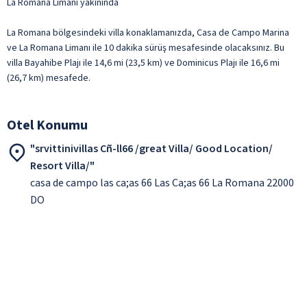
La Romana Limanı yakınında
La Romana bölgesindeki villa konaklamanızda, Casa de Campo Marina
ve La Romana Limanı ile 10 dakika sürüş mesafesinde olacaksınız. Bu
villa Bayahibe Plajı ile 14,6 mi (23,5 km) ve Dominicus Plajı ile 16,6 mi
(26,7 km) mesafede.
Otel Konumu
"srvittinivillas Cñ-ll66 /great Villa/ Good Location/
Resort Villa/"
casa de campo las ca;as 66 Las Ca;as 66 La Romana 22000
DO