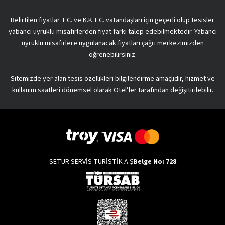
Belirtilen fiyatlar T.C. ve K.K.T.C. vatandaşları için geçerli olup tesisler
yabancı uyruklu misafirlerden fiyat farkı talep edebilmektedir. Yabancı
uyruklu misafirlere uygulanacak fiyatları çağrı merkezimizden
öğrenebilirsiniz.
Sitemizde yer alan tesis özellikleri bilgilendirme amaçlıdır, hizmet ve
kullanım saatleri dönemsel olarak Otel’ler tarafından değişitirilebilir.
SETUR SERVİS TURİSTİK A.Ş
Belge No: 728