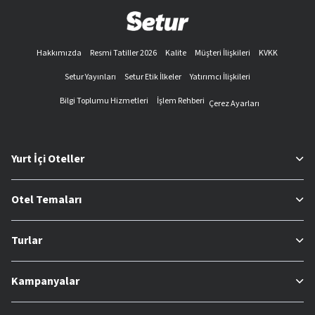
Hakkımızda
Resmi Tatiller 2026
Kalite
Müşteri İlişkileri
KVKK
Setur Yayınları
Setur Etik İlkeler
Yatırımcı İlişkileri
Bilgi Toplumu Hizmetleri
İşlem Rehberi
Çerez Ayarları
Yurt İçi Oteller
Otel Temaları
Turlar
Kampanyalar