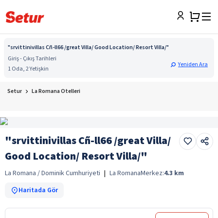
"srvittinivillas Cñ-ll66 /great Villa/ Good Location/ Resort Villa/"
Giriş - Çıkış Tarihleri
Yeniden Ara
1 Oda, 2 Yetişkin
Setur
La Romana Otelleri
"srvittinivillas Cñ-ll66 /great Villa/
Good Location/ Resort Villa/"
La Romana / Dominik Cumhuriyeti
|
La Romana
Merkez:
4.3
km
Haritada Gör