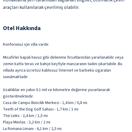
Konaklama yeri tarafından sağlanan bilgiler, otomatik çeviri
araçları kullanılarak çevrilmiş olabilir.
Otel Hakkında
Konforunuz için villa vardır.
Misafirler kapalı havuz gibi dinlenme fırsatlarından yararlanabilir veya
zemin katta teras ve bahçe keyfiyle manzaranın tadını çıkartabilir. Bu
villada ayrıca ücretsiz kablosuz İnternet ve barbekü ızgaraları
sunulmaktadır.
Uzaklıklar en yakın 0.1 mil ve kilometre değerine yuvarlanarak
gösterilmektedir.
Casa de Campo Binicilik Merkezi - 1,4 km / 0,8 mi
Teeth of the Dog Golf Sahası - 1,7 km / 1 mi
The Links - 2,4 km / 1,5 mi
Playa Minitas - 3,2 km / 2 mi
La Romana Limanı - 4,1 km / 2,5 mi