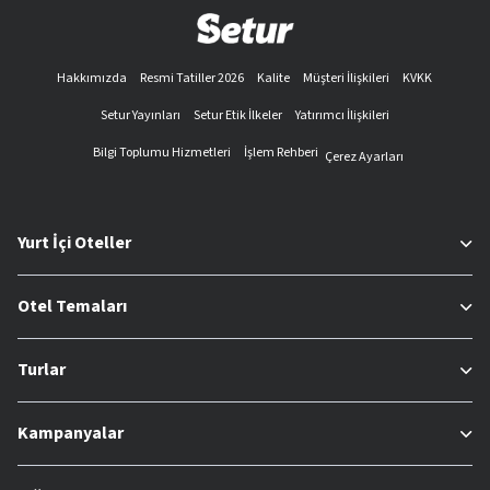
Hakkımızda
Resmi Tatiller 2026
Kalite
Müşteri İlişkileri
KVKK
Setur Yayınları
Setur Etik İlkeler
Yatırımcı İlişkileri
Bilgi Toplumu Hizmetleri
İşlem Rehberi
Çerez Ayarları
Yurt İçi Oteller
Otel Temaları
Turlar
Kampanyalar