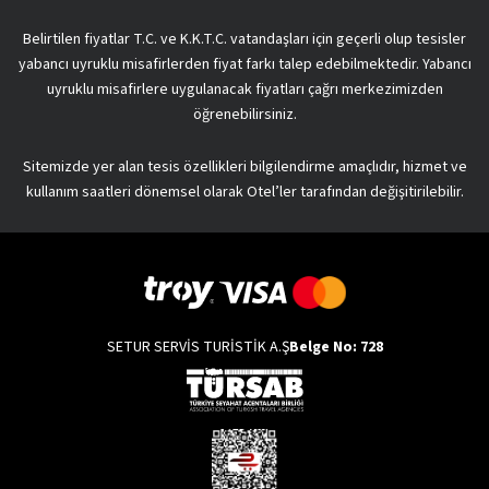
Belirtilen fiyatlar T.C. ve K.K.T.C. vatandaşları için geçerli olup tesisler
yabancı uyruklu misafirlerden fiyat farkı talep edebilmektedir. Yabancı
uyruklu misafirlere uygulanacak fiyatları çağrı merkezimizden
öğrenebilirsiniz.
Sitemizde yer alan tesis özellikleri bilgilendirme amaçlıdır, hizmet ve
kullanım saatleri dönemsel olarak Otel’ler tarafından değişitirilebilir.
SETUR SERVİS TURİSTİK A.Ş
Belge No: 728