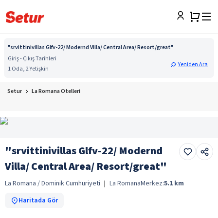
"srvittinivillas Glfv-22/ Modernd Villa/ Central Area/ Resort/great"
Giriş - Çıkış Tarihleri
Yeniden Ara
1 Oda, 2 Yetişkin
Setur
La Romana Otelleri
"srvittinivillas Glfv-22/ Modernd
Villa/ Central Area/ Resort/great"
La Romana / Dominik Cumhuriyeti
|
La Romana
Merkez:
5.1
km
Haritada Gör