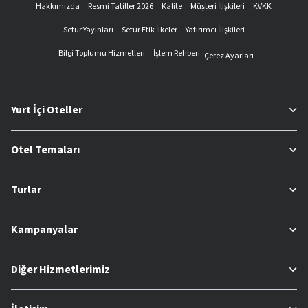
Hakkımızda
Resmi Tatiller 2026
Kalite
Müşteri İlişkileri
KVKK
Setur Yayınları
Setur Etik İlkeler
Yatırımcı İlişkileri
Bilgi Toplumu Hizmetleri
İşlem Rehberi
Çerez Ayarları
Yurt İçi Oteller
Otel Temaları
Turlar
Kampanyalar
Diğer Hizmetlerimiz