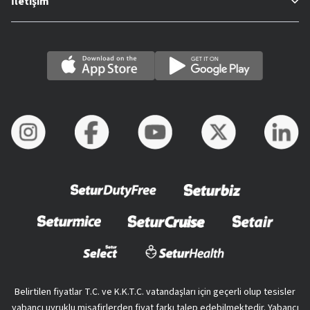
İletişim
Belirtilen fiyatlar T.C. ve K.K.T.C. vatandaşları için geçerli olup tesisler
yabancı uyruklu misafirlerden fiyat farkı talep edebilmektedir. Yabancı