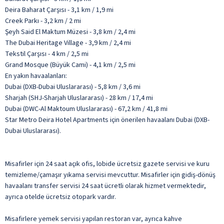
Deira Baharat Çarşısı - 3,1 km / 1,9 mi
Creek Parkı - 3,2 km / 2 mi
Şeyh Said El Maktum Müzesi - 3,8 km / 2,4 mi
The Dubai Heritage Village - 3,9 km / 2,4 mi
Tekstil Çarşısı - 4 km / 2,5 mi
Grand Mosque (Büyük Cami) - 4,1 km / 2,5 mi
En yakın havaalanları:
Dubai (DXB-Dubai Uluslararası) - 5,8 km / 3,6 mi
Sharjah (SHJ-Sharjah Uluslararası) - 28 km / 17,4 mi
Dubai (DWC-Al Maktoum Uluslararası) - 67,2 km / 41,8 mi
Star Metro Deira Hotel Apartments için önerilen havaalanı Dubai (DXB-
Dubai Uluslararası).
Misafirler için 24 saat açık ofis, lobide ücretsiz gazete servisi ve kuru
temizleme/çamaşır yıkama servisi mevcuttur. Misafirler için gidiş-dönüş
havaalanı transfer servisi 24 saat ücretli olarak hizmet vermektedir,
ayrıca otelde ücretsiz otopark vardır.
Misafirlere yemek servisi yapılan restoran var, ayrıca kahve