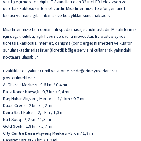
vakit geçirmesi için dijital TV kanalları olan 32-inç LED televizyon ve
ücretsiz kablosuz internet vardır. Misafirlerimize telefon, emanet
kasası ve masa gibi imkânlar ve kolaylıklar sunulmaktadır.
Misafirlerimize tam donanımlı spada masaj sunulmaktadır. Misafirlerimiz
için sağlık kulübü, açık havuz ve sauna mevcuttur. Bu otelde ayrıca
ücretsiz kablosuz İnternet, danışma (concierge) hizmetleri ve kuaför
sunulmaktadır. Misafirler (ücretli) bölge servisini kullanarak yakındaki
noktalara ulaşabilir.
Uzaklıklar en yakın 0.1 mil ve kilometre değerine yuvarlanarak
gösterilmektedir.
Al Ghurair Merkezi - 0,6 km / 0,4 mi
Balık Döner Kavşağı - 0,7 km / 0,4 mi
Burj Nahar Alışveriş Merkezi - 1,1 km / 0,7 mi
Dubai Creek - 2 km / 1,2 mi
Deira Saat Kulesi - 2,1 km / 1,3 mi
Naif Souq - 2,2 km / 1,3 mi
Gold Souk - 2,8 km / 1,7 mi
City Centre Deira Alışveriş Merkezi - 3 km / 1,8 mi
Baharat Çarşısı - 3 km / 1,9 mi