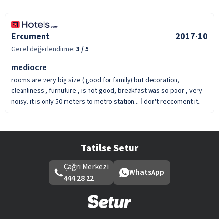
Ercument
2017-10
Genel değerlendirme:
3
/ 5
mediocre
rooms are very big size ( good for family) but decoration,
cleanliness , furnuture , is not good, breakfast was so poor , very
noisy. it is only 50 meters to metro station... İ don't reccoment it..
Tatilse Setur
Çağrı Merkezi
WhatsApp
444 28 22