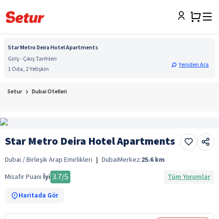
Star Metro Deira Hotel Apartments
Giriş - Çıkış Tarihleri
Yeniden Ara
1 Oda, 2 Yetişkin
Setur
Dubai Otelleri
Star Metro Deira Hotel Apartments
Dubai / Birleşik Arap Emirlikleri
|
Dubai
Merkez:
25.6
km
3.7
/5
Misafir Puanı
İyi
Tüm Yorumlar
Haritada Gör