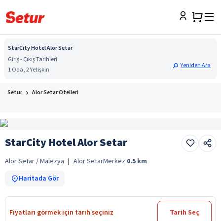
StarCity Hotel Alor Setar
Giriş - Çıkış Tarihleri
Yeniden Ara
1 Oda, 2 Yetişkin
Setur
Alor Setar Otelleri
StarCity Hotel Alor Setar
Alor Setar / Malezya
|
Alor Setar
Merkez:
0.5
km
Haritada Gör
Fiyatları görmek için tarih seçiniz
Tarih Seç