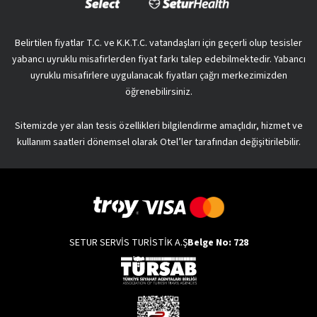
Belirtilen fiyatlar T.C. ve K.K.T.C. vatandaşları için geçerli olup tesisler
yabancı uyruklu misafirlerden fiyat farkı talep edebilmektedir. Yabancı
uyruklu misafirlere uygulanacak fiyatları çağrı merkezimizden
öğrenebilirsiniz.
Sitemizde yer alan tesis özellikleri bilgilendirme amaçlıdır, hizmet ve
kullanım saatleri dönemsel olarak Otel’ler tarafından değişitirilebilir.
SETUR SERVİS TURİSTİK A.Ş
Belge No: 728