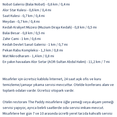
Nobat Galerisi (Balai Nobat) - 0,6 km / 0,4 mi
Alor Star Kulesi - 0,6 km / 0,4 mi
Saat Kulesi - 0,7 km / 0,4 mi
Meydan - 0,7 km / 0,4 mi
Kedah Kraliyet Müzesi (Muzium Diraja Kedah) - 0,8 km / 0,5 mi
Balai Besar - 0,8 km / 0,5 mi
Zahir Cami - 1 km / 0,6 mi
Kedah Devlet Sanat Galerisi - 1 km / 0,7 mi
Pekan Rabu Kompleksi - 1,3 km / 0,8 mi
Wat Nikrodharam - 1,4 km / 0,8 mi
En yakın havaalanı Alor Setar (AOR-Sultan Abdul Halim) - 11,2 km / 7 mi
Misafirler için ücretsiz kablolu İnternet, 24 saat açık ofis ve kuru
temizleme/çamaşır yıkama servisi mevcuttur. Otelde konferans alanı ve
toplantı odaları vardır. Ücretsiz otopark vardır.
Otelin restoranı The Paddy misafirlere öğle yemeği veya akşam yemeği
servisi yapıyor, ayrıca belirli saatlerde oda servisi imkanı mevcut.
Misafirlere her gün 7 ve 10 arasında ücretli yerel tarzda kahvaltı servisi