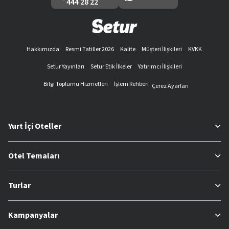
444 28 22
Hakkımızda
Resmi Tatiller 2026
Kalite
Müşteri İlişkileri
KVKK
Setur Yayınları
Setur Etik İlkeler
Yatırımcı İlişkileri
Bilgi Toplumu Hizmetleri
İşlem Rehberi
Çerez Ayarları
Yurt İçi Oteller
Otel Temaları
Turlar
Kampanyalar