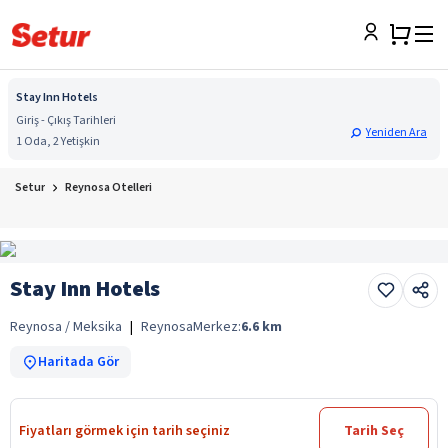
Stay Inn Hotels
Giriş - Çıkış Tarihleri
Yeniden Ara
1 Oda, 2 Yetişkin
Setur
Reynosa Otelleri
Stay Inn Hotels
Reynosa / Meksika
|
Reynosa
Merkez:
6.6
km
Haritada Gör
Fiyatları görmek için tarih seçiniz
Tarih Seç