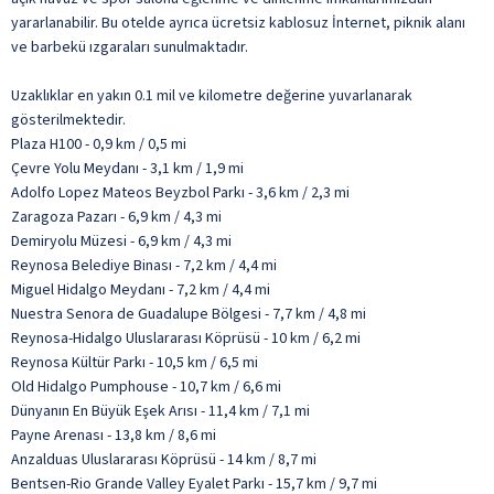
yararlanabilir. Bu otelde ayrıca ücretsiz kablosuz İnternet, piknik alanı
ve barbekü ızgaraları sunulmaktadır.
Uzaklıklar en yakın 0.1 mil ve kilometre değerine yuvarlanarak
gösterilmektedir.
Plaza H100 - 0,9 km / 0,5 mi
Çevre Yolu Meydanı - 3,1 km / 1,9 mi
Adolfo Lopez Mateos Beyzbol Parkı - 3,6 km / 2,3 mi
Zaragoza Pazarı - 6,9 km / 4,3 mi
Demiryolu Müzesi - 6,9 km / 4,3 mi
Reynosa Belediye Binası - 7,2 km / 4,4 mi
Miguel Hidalgo Meydanı - 7,2 km / 4,4 mi
Nuestra Senora de Guadalupe Bölgesi - 7,7 km / 4,8 mi
Reynosa-Hidalgo Uluslararası Köprüsü - 10 km / 6,2 mi
Reynosa Kültür Parkı - 10,5 km / 6,5 mi
Old Hidalgo Pumphouse - 10,7 km / 6,6 mi
Dünyanın En Büyük Eşek Arısı - 11,4 km / 7,1 mi
Payne Arenası - 13,8 km / 8,6 mi
Anzalduas Uluslararası Köprüsü - 14 km / 8,7 mi
Bentsen-Rio Grande Valley Eyalet Parkı - 15,7 km / 9,7 mi