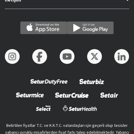
Belirtilen fiyatlar T.C. ve K.K.T.C. vatandaşları için geçerli olup tesisler
yabancı uyruklu misafirlerden fiyat farkı talep edebilmektedir. Yabancı