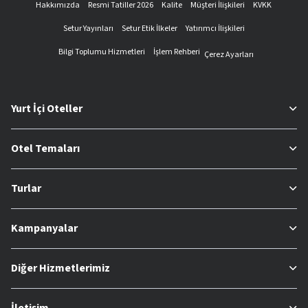
Hakkımızda
Resmi Tatiller 2026
Kalite
Müşteri İlişkileri
KVKK
Setur Yayınları
Setur Etik İlkeler
Yatırımcı İlişkileri
Bilgi Toplumu Hizmetleri
İşlem Rehberi
Çerez Ayarları
Yurt İçi Oteller
Otel Temaları
Turlar
Kampanyalar
Diğer Hizmetlerimiz
İletişim