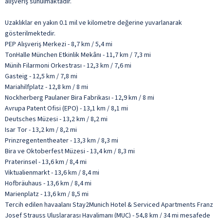
alışveriş sunulmaktadır.
Uzaklıklar en yakın 0.1 mil ve kilometre değerine yuvarlanarak
gösterilmektedir.
PEP Alışveriş Merkezi - 8,7 km / 5,4 mi
TonHalle München Etkinlik Mekânı - 11,7 km / 7,3 mi
Münih Filarmoni Orkestrası - 12,3 km / 7,6 mi
Gasteig - 12,5 km / 7,8 mi
Mariahilfplatz - 12,8 km / 8 mi
Nockherberg Paulaner Bira Fabrikası - 12,9 km / 8 mi
Avrupa Patent Ofisi (EPO) - 13,1 km / 8,1 mi
Deutsches Müzesi - 13,2 km / 8,2 mi
Isar Tor - 13,2 km / 8,2 mi
Prinzregententheater - 13,3 km / 8,3 mi
Bira ve Oktoberfest Müzesi - 13,4 km / 8,3 mi
Praterinsel - 13,6 km / 8,4 mi
Viktualienmarkt - 13,6 km / 8,4 mi
Hofbräuhaus - 13,6 km / 8,4 mi
Marienplatz - 13,6 km / 8,5 mi
Tercih edilen havaalanı Stay2Munich Hotel & Serviced Apartments Franz
Josef Strauss Uluslararası Havalimanı (MUC) - 54,8 km / 34 mi mesafede