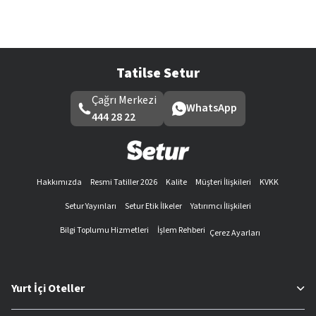
Tatilse Setur
Çağrı Merkezi
WhatsApp
444 28 22
Hakkımızda
Resmi Tatiller 2026
Kalite
Müşteri İlişkileri
KVKK
Setur Yayınları
Setur Etik İlkeler
Yatırımcı İlişkileri
Bilgi Toplumu Hizmetleri
İşlem Rehberi
Çerez Ayarları
Yurt İçi Oteller