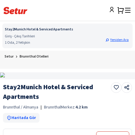
Stay2Munich Hotel & Serviced Apartments
Giriş - Çıkış Tarihleri
Yeniden Ara
1 Oda, 2 Yetişkin
Setur
Brunnthal Otelleri
Stay2Munich Hotel & Serviced
Apartments
Brunnthal / Almanya
|
Brunnthal
Merkez:
4.2
km
Haritada Gör