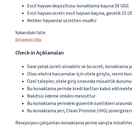
Evcil hayvan depozitosu: konaklama başına 50 USD.
Evcil hayvan ücreti: evcil hayvan başına, gecelik 15 U
Rehber hayvanlar ücretten muaftır
Yukarıdaki liste
Devamını Oku
Check-in Açıklamaları
İlave yatak ücreti alınabilir ve bu ücret, konaklama y
Olası ekstra harcamalar için otele girişte, resmi kur
Özel talepler, otele giriş sırasında müsaitlik durumu
Bu konaklama yerinde kredi kartları kabul edilmekte
Nakitsiz ödeme imkânı mevcuttur
Bu konaklama yerindeki güvenlik özellikleri arasın
Bu konaklama yeri, Clean Promise (IHG) yönergeleri
Resepsiyon çalışanları konaklama yerine varışta misafirleri