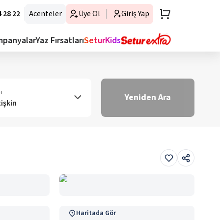
 28 22
Acenteler
Üye Ol
Giriş Yap
mpanyalar
Yaz Fırsatları
SeturKids
ı
Yeniden Ara
tişkin
Haritada Gör