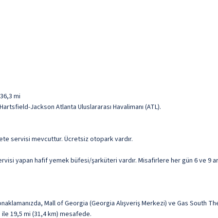
 36,3 mi
 Hartsfield-Jackson Atlanta Uluslararası Havalimanı (ATL).
zete servisi mevcuttur. Ücretsiz otopark vardır.
visi yapan hafif yemek büfesi/şarküteri vardır. Misafirlere her gün 6 ve 9 ar
konaklamanızda, Mall of Georgia (Georgia Alışveriş Merkezi) ve Gas South Th
ı ile 19,5 mi (31,4 km) mesafede.