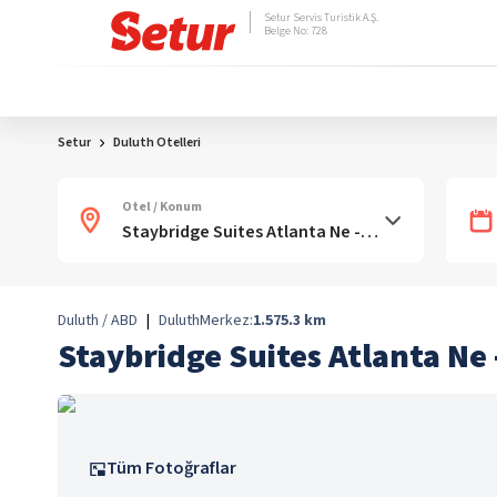
Setur Servis Turistik A.Ş.
Belge No: 728
Setur
Duluth Otelleri
Otel / Konum
Duluth / ABD
|
Duluth
Merkez:
1.575.3
km
Staybridge Suites Atlanta Ne 
Tüm Fotoğraflar