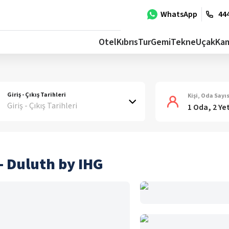
WhatsApp
444
Otel
Kıbrıs
Tur
Gemi
Tekne
Uçak
Ka
Giriş - Çıkış Tarihleri
Kişi, Oda Sayıs
Giriş - Çıkış Tarihleri
1 Oda, 2 Ye
- Duluth by IHG