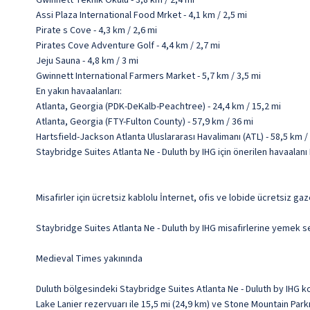
Gwinnett Teknik Okulu - 3,8 km / 2,4 mi
Assi Plaza International Food Mrket - 4,1 km / 2,5 mi
Pirate s Cove - 4,3 km / 2,6 mi
Pirates Cove Adventure Golf - 4,4 km / 2,7 mi
Jeju Sauna - 4,8 km / 3 mi
Gwinnett International Farmers Market - 5,7 km / 3,5 mi
En yakın havaalanları:
Atlanta, Georgia (PDK-DeKalb-Peachtree) - 24,4 km / 15,2 mi
Atlanta, Georgia (FTY-Fulton County) - 57,9 km / 36 mi
Hartsfield-Jackson Atlanta Uluslararası Havalimanı (ATL) - 58,5 km /
Staybridge Suites Atlanta Ne - Duluth by IHG için önerilen havaalanı
Misafirler için ücretsiz kablolu İnternet, ofis ve lobide ücretsiz ga
Staybridge Suites Atlanta Ne - Duluth by IHG misafirlerine yemek ser
Medieval Times yakınında
Duluth bölgesindeki Staybridge Suites Atlanta Ne - Duluth by IHG 
Lake Lanier rezervuarı ile 15,5 mi (24,9 km) ve Stone Mountain Park