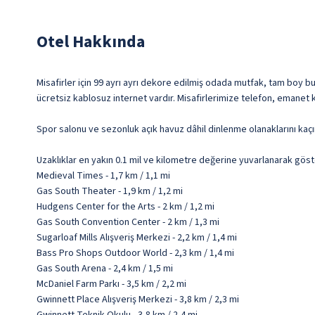
Otel Hakkında
Misafirler için 99 ayrı ayrı dekore edilmiş odada mutfak, tam boy bu
ücretsiz kablosuz internet vardır. Misafirlerimize telefon, emanet 
Spor salonu ve sezonluk açık havuz dâhil dinlenme olanaklarını kaçı
Uzaklıklar en yakın 0.1 mil ve kilometre değerine yuvarlanarak göst
Medieval Times - 1,7 km / 1,1 mi
Gas South Theater - 1,9 km / 1,2 mi
Hudgens Center for the Arts - 2 km / 1,2 mi
Gas South Convention Center - 2 km / 1,3 mi
Sugarloaf Mills Alışveriş Merkezi - 2,2 km / 1,4 mi
Bass Pro Shops Outdoor World - 2,3 km / 1,4 mi
Gas South Arena - 2,4 km / 1,5 mi
McDaniel Farm Parkı - 3,5 km / 2,2 mi
Gwinnett Place Alışveriş Merkezi - 3,8 km / 2,3 mi