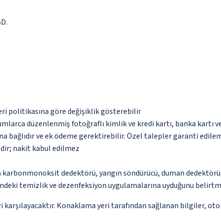
SD.
eri politikasına göre değişiklik gösterebilir
umlarca düzenlenmiş fotoğraflı kimlik ve kredi kartı, banka kartı v
na bağlıdır ve ek ödeme gerektirebilir. Özel talepler garanti edile
dir; nakit kabul edilmez
da karbonmonoksit dedektörü, yangın söndürücü, duman dedektörü, g
ndeki temizlik ve dezenfeksiyon uygulamalarına uyduğunu belirtm
 karşılayacaktır. Konaklama yeri tarafından sağlanan bilgiler, otoma