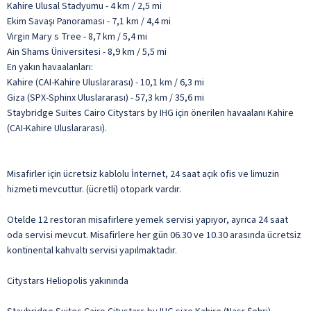
Kahire Ulusal Stadyumu - 4 km / 2,5 mi
Ekim Savaşı Panoraması - 7,1 km / 4,4 mi
Virgin Mary s Tree - 8,7 km / 5,4 mi
Ain Shams Üniversitesi - 8,9 km / 5,5 mi
En yakın havaalanları:
Kahire (CAI-Kahire Uluslararası) - 10,1 km / 6,3 mi
Giza (SPX-Sphinx Uluslararası) - 57,3 km / 35,6 mi
Staybridge Suites Cairo Citystars by IHG için önerilen havaalanı Kahire
(CAI-Kahire Uluslararası).
Misafirler için ücretsiz kablolu İnternet, 24 saat açık ofis ve limuzin
hizmeti mevcuttur. (ücretli) otopark vardır.
Otelde 12 restoran misafirlere yemek servisi yapıyor, ayrıca 24 saat
oda servisi mevcut. Misafirlere her gün 06.30 ve 10.30 arasında ücretsiz
kontinental kahvaltı servisi yapılmaktadır.
Citystars Heliopolis yakınında