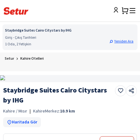
Staybridge Suites Cairo Citystars by IHG
Giriş - Çıkış Tarihleri
Yeniden Ara
1 Oda, 2 Yetişkin
Setur
Kahire Otelleri
Staybridge Suites Cairo Citystars
by IHG
Kahire / Mısır
|
Kahire
Merkez:
10.9
km
Haritada Gör