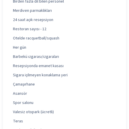
Birden fazla dil bilen personel
Merdiven parmaklıkları
24 saat açık resepsiyon
Restoran sayısı - 12
Otelde racquetball/squash
Her gün
Barbekü ızgarası/ızgaraları
Resepsiyonda emanet kasası
Sigara içilmeyen konaklama yeri
Çamaşırhane
Asansör
Spor salonu
Valesiz otopark (ücretli)
Teras