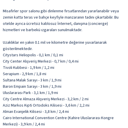
Misafirler spor salonu gibi dinlenme fırsatlarından yararlanabilir veya
zemin katta teras ve bahçe keyfiyle manzaranın tadını çıkartabilir. Bu
otelde ayrıca ücretsiz kablosuz İnternet, danışma (concierge)
hizmetleri ve barbekü ızgaraları sunulmaktadır.
Uzaklıklar en yakın 0.1 mil ve kilometre değerine yuvarlanarak
gösterilmektedir.
Citystars Heliopolis - 0,1 km / 0,1 mi
City Center Alışveriş Merkezi - 0,7 km / 0,4 mi
Tivoli Kubbesi - 1,9 km / 1,2 mi
Serapium - 2,9 km / 1,8 mi
Sultana Malak Sarayı - 3 km / 1,9 mi
Baron Empain Sarayı - 3 km / 1,9 mi
Uluslararası Park - 3,1 km / 1,9 mi
City Centre Almaza Alışveriş Merkezi - 3,2 km / 2 mi
Aziz Markos Kıpti Ortodoks Kilisesi - 3,6 km / 2,2 mi
Alman Evanjelik Kilisesi - 3,8 km / 2,4 mi
Cairo International Convention Centre (Kahire Uluslararası Kongre
Merkezi) - 3,9 km / 2,4 mi