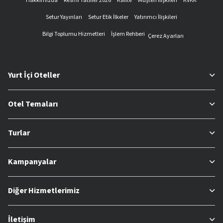
Hakkımızda
Resmi Tatiller 2026
Kalite
Müşteri İlişkileri
KVKK
Setur Yayınları
Setur Etik İlkeler
Yatırımcı İlişkileri
Bilgi Toplumu Hizmetleri
İşlem Rehberi
Çerez Ayarları
Yurt İçi Oteller
Otel Temaları
Turlar
Kampanyalar
Diğer Hizmetlerimiz
İletişim