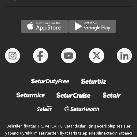
Belirtilen fiyatlar T.C. ve K.K.T.C. vatandaşları için geçerli olup tesisler
yabancı uyruklu misafirlerden fiyat farkı talep edebilmektedir. Yabancı