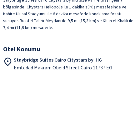
Staybridge Suites Cairo Citystars by IHG size Kahire (Nasr Şehri)
bölgesinde, Citystars Heliopolis ile 1 dakika sürüş mesafesinde ve
Kahire Ulusal Stadyumu ile 6 dakika mesafede konaklama fırsatı
sunuyor. Bu otel Tahrir Meydanı ile 9,5 mi (15,3 km) ve Khan el-Khalili ile
7,4 mi (11,9 km) mesafede.
Otel Konumu
Staybridge Suites Cairo Citystars by IHG
Emtedad Makram Obeid Street Cairo 11737 EG