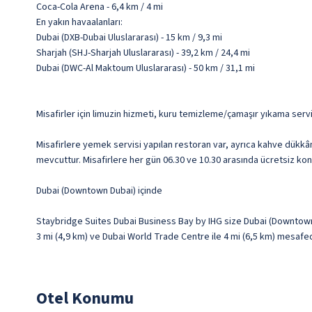
Coca-Cola Arena - 6,4 km / 4 mi
En yakın havaalanları:
Dubai (DXB-Dubai Uluslararası) - 15 km / 9,3 mi
Sharjah (SHJ-Sharjah Uluslararası) - 39,2 km / 24,4 mi
Dubai (DWC-Al Maktoum Uluslararası) - 50 km / 31,1 mi
Misafirler için limuzin hizmeti, kuru temizleme/çamaşır yıkama serv
Misafirlere yemek servisi yapılan restoran var, ayrıca kahve dükkân
mevcuttur. Misafirlere her gün 06.30 ve 10.30 arasında ücretsiz kont
Dubai (Downtown Dubai) içinde
Staybridge Suites Dubai Business Bay by IHG size Dubai (Downtown D
3 mi (4,9 km) ve Dubai World Trade Centre ile 4 mi (6,5 km) mesafe
Otel Konumu