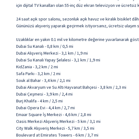
için dijital TV kanalları olan 55-inç düz ekran televizyon ve ücretsi
24 saat açık spor salonu, sezonluk açık havuz ve kiralık bisiklet dâ
Gününüzü alışveriş yaparak geçirmek istiyorsanız, ücretsiz ulaşım se
Uzaklıklar en yakın 0.1 mil ve kilometre değerine yuvarlanarak göst
Dubai Su Kanalı - 0,8 km / 0,5 mi
Dubai Alışveriş Merkezi - 3,1 km / 1,9 mi
Dubai Su Kanalı Yapay Şelalesi - 3,1 km / 1,9 mi
KidZania - 3,2 km / 2 mi
Safa Parkı - 3,2 km / 2 mi
Souk al Bahar - 3,4 km / 2,1 mi
Dubai Akvaryum ve Su Altı Hayvanat Bahçesi - 3,8 km / 2,3 mi
Dubai Çeşmesi - 3,9 km / 2,4 mi
Burj Khalifa - 4 km / 2,5 mi
Dubai Opera Evi - 4,4 km / 2,7 mi
Emaar Square İş Merkezi - 4,6 km / 2,8 mi
Oasis Merkezi Alışveriş Merkezi - 5 km / 3,1 mi
City Walk Alışveriş Merkezi - 5,7 km / 3,5 mi
Boulevard at Emirates Towers - 6 km / 3,7 mi