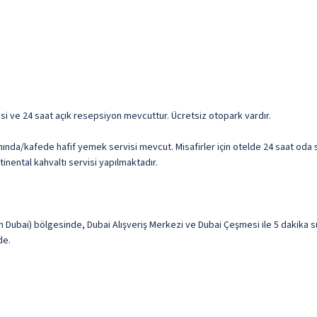
isi ve 24 saat açık resepsiyon mevcuttur. Ücretsiz otopark vardır.
ında/kafede hafif yemek servisi mevcut. Misafirler için otelde 24 saat oda se
inental kahvaltı servisi yapılmaktadır.
ubai) bölgesinde, Dubai Alışveriş Merkezi ve Dubai Çeşmesi ile 5 dakika sür
de.