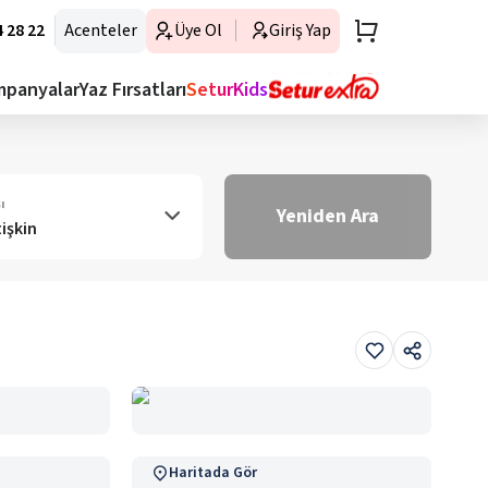
 28 22
Acenteler
Üye Ol
Giriş Yap
mpanyalar
Yaz Fırsatları
SeturKids
ı
Yeniden Ara
tişkin
Haritada Gör