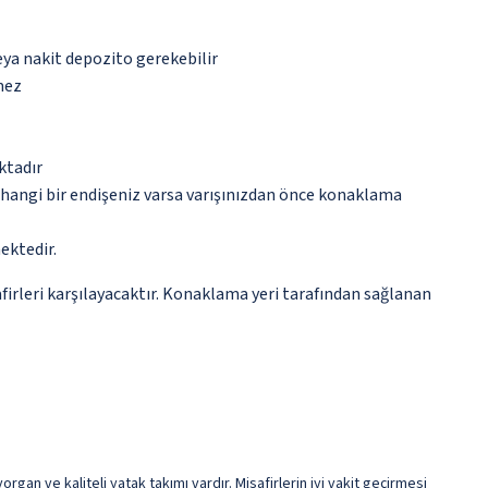
eya nakit depozito gerekebilir
mez
ktadır
rhangi bir endişeniz varsa varışınızdan önce konaklama
ektedir.
irleri karşılayacaktır. Konaklama yeri tarafından sağlanan
an ve kaliteli yatak takımı vardır. Misafirlerin iyi vakit geçirmesi