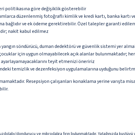
eri politikasına göre değişiklik gösterebilir
umlarca düzenlenmiş fotoğraflı kimlik ve kredi kartı, banka kartı v
na bağlıdır ve ek ödeme gerektirebilir. Özel talepler garanti edile
dir; nakit kabul edilmez
a yangın söndürücü, duman dedektörü ve güvenlik sistemi yer alma
çocuklar için uygun olmayabilecek açık alanlar bulunmaktadır; he
p ayarlayamayacaklarını teyit etmenizi öneririz
ndeki temizlik ve dezenfeksiyon uygulamalarına uyduğunu belirtm
amamaktadır. Resepsiyon çalışanları konaklama yerine varışta misaf
ilir.
zdolabı/dondurucu ve mikrodalga fırın bulunmaktadır. Yatağınızda kuştüyü yorg