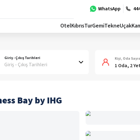
WhatsApp
444
Otel
Kıbrıs
Tur
Gemi
Tekne
Uçak
Ka
Giriş - Çıkış Tarihleri
Kişi, Oda Sayıs
Giriş - Çıkış Tarihleri
1 Oda, 2 Ye
ness Bay by IHG