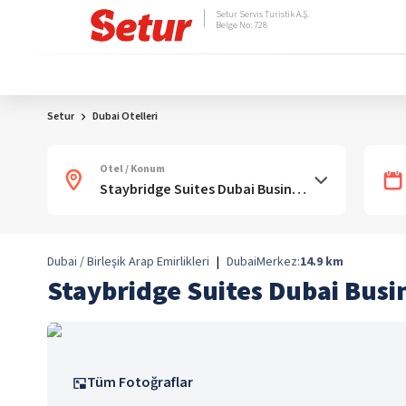
Setur Servis Turistik A.Ş.
Belge No: 728
Setur
Dubai Otelleri
Otel / Konum
Dubai / Birleşik Arap Emirlikleri
|
Dubai
Merkez:
14.9
km
Staybridge Suites Dubai Busi
Tüm Fotoğraflar