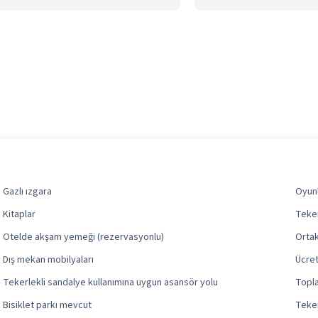
Gazlı ızgara
Oyun
Kitaplar
Teker
Otelde akşam yemeği (rezervasyonlu)
Ortak
Dış mekan mobilyaları
Ücret
Tekerlekli sandalye kullanımına uygun asansör yolu
Topla
Bisiklet parkı mevcut
Teker