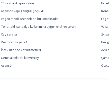
24 saat açık spor salonu
Ücret
Asansör kapı genişliği (inç) - 48
Kona
Vegan menü seçenekleri bulunmaktadır
Engel
Tekerlekli sandalye kullanımına uygun otel restoranı
Valiz
Çay servisi
24 sa
Restoran sayısı - 1
Her 
İstek üzerine kat hizmetleri
Açık 
Genel alanlarda kahve/çay
Çama
Asansör
Oteld