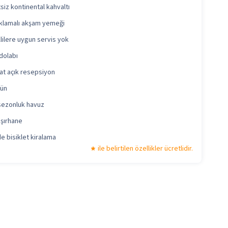
siz kontinental kahvaltı
klamalı akşam yemeği
lilere uygun servis yok
 dolabı
at açık resepsiyon
gün
sezonluk havuz
şırhane
e bisiklet kiralama
ile belirtilen özellikler ücretlidir.