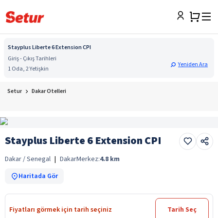
Stayplus Liberte 6 Extension CPI
Giriş - Çıkış Tarihleri
Yeniden Ara
1 Oda, 2 Yetişkin
Setur
Dakar Otelleri
Stayplus Liberte 6 Extension CPI
Dakar / Senegal
|
Dakar
Merkez:
4.8
km
Haritada Gör
Fiyatları görmek için tarih seçiniz
Tarih Seç