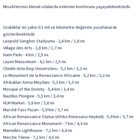
Misafirlerimiz klimalı odalarda evlerinin konforunu yaşayabilmektedir.
Uzaklıklar en yakın 0.1 mil ve kilometre değerine yuvarlanarak
gösterilmektedir.
Leopold Senghor Stadyumu - 2,6 km / 1,6 mi
Village des Arts - 2,8 km / 1,7 mi
Hann Parkı - 4 km / 2,5 mi
Layen Mausoleum - 4,1 km / 2,5 mi
Cheikh Anta Diop Üniversitesi - 5,1 km / 3,2 mi
Le Monument de la Renaissance Africaine - 5,2 km / 3,2 mi
Afrikalıları Anma Meydanı - 5,3 km / 3,3 mi
Mosque of the Divinity - 5,4 km / 3,4 mi
Nautilus Plongee - 5,5 km / 3,4 mi
HLM Market - 5,8 km / 3,6 mi
Marché Fass Pazarı - 5,9 km / 3,7 mi
African Renaissance Statue (Afrika Rönesansı Heykeli) - 5,9 km / 3,7 mi
African Renaissance Monument - 7 km / 4,3 mi
Mamelles Lighthouse - 7,1 km / 4,4 mi
Marche Tilene - 7,2 km / 4,5 mi