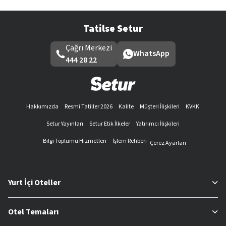
Tatilse Setur
Çağrı Merkezi
WhatsApp
444 28 22
Hakkımızda
Resmi Tatiller 2026
Kalite
Müşteri İlişkileri
KVKK
Setur Yayınları
Setur Etik İlkeler
Yatırımcı İlişkileri
Bilgi Toplumu Hizmetleri
İşlem Rehberi
Çerez Ayarları
Yurt İçi Oteller
Otel Temaları