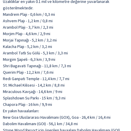
Uzaklıklar en yakın 0.1 mil ve kilometre değerine yuvarlanarak
gösterilmektedir.
Mandrem Plajı - 0,6 km / 0,3 mi
Ashvem Plajı - 1,2 km / 0,8 mi
Arambol Plajı - 3,7 km / 2,3 mi
Morjim Plajı - 4,6 km / 2,9 mi
Morjai Tapınağı - 5,2 km / 3,2 mi
Kalacha Plajı - 5,2 km / 3,2 mi
Arambol Tatlı Su Gölü - 5,3 km / 3,3 mi
Morgim Şapeli - 6,3 km / 3,9 mi
Shri Bagavati Tapınağı - 11,8 km / 7,3 mi
Querim Plajı - 12,2 km / 7,6 mi
Redi Ganpati Temple - 12,4 km / 7,7 mi
St. Michael Kilisesi - 14,2 km / 8,8 mi
Miraculous Kavşağı - 14,6 km / 9 mi
Splashdown Su Parkı - 15 km / 9,3 mi
Chapora Plajı - 16 km / 9,9 mi
En yakın havaalanları:
New Goa Uluslararası Havalimanı (GOX), Goa - 26,4 km / 16,4 mi
Dabolim Havalimanı (GOI) - 56,1 km / 34,8 mi
Stone Wood Resort için önerilen havaalanı Dabolim Havalimanı (GOI).