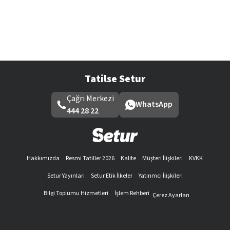
Tatilse Setur
Çağrı Merkezi
WhatsApp
444 28 22
Hakkımızda
Resmi Tatiller 2026
Kalite
Müşteri İlişkileri
KVKK
Setur Yayınları
Setur Etik İlkeler
Yatırımcı İlişkileri
Bilgi Toplumu Hizmetleri
İşlem Rehberi
Çerez Ayarları