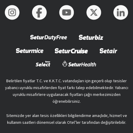
Belirtilen fiyatlar T.C. ve K.K.T.C. vatandaşları için geçerli olup tesisler
yabancı uyruklu misafirlerden fiyat farkı talep edebilmektedir. Yabancı
uyruklu misafirlere uygulanacak fiyatları çağrı merkezimizden
öğrenebilirsiniz.
Sitemizde yer alan tesis özellikleri bilgilendirme amaçlıdır, hizmet ve
kullanım saatleri dönemsel olarak Otel’ler tarafından değişitirilebilir.