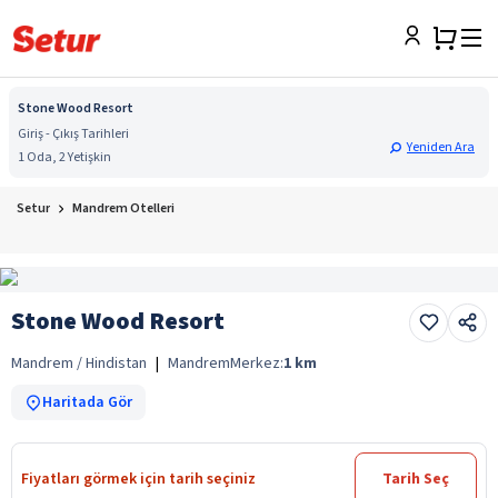
Stone Wood Resort
Giriş - Çıkış Tarihleri
Yeniden Ara
1 Oda, 2 Yetişkin
Setur
Mandrem Otelleri
Stone Wood Resort
Mandrem / Hindistan
|
Mandrem
Merkez:
1
km
Haritada Gör
Fiyatları görmek için tarih seçiniz
Tarih Seç