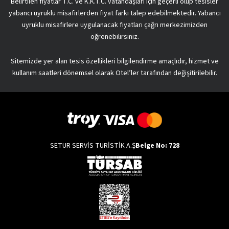
Belirtilen fiyatlar T.C. ve K.K.T.C. vatandaşları için geçerli olup tesisler
yabancı uyruklu misafirlerden fiyat farkı talep edebilmektedir. Yabancı
uyruklu misafirlere uygulanacak fiyatları çağrı merkezimizden
öğrenebilirsiniz.
Sitemizde yer alan tesis özellikleri bilgilendirme amaçlıdır, hizmet ve
kullanım saatleri dönemsel olarak Otel’ler tarafından değişitirilebilir.
SETUR SERVİS TURİSTİK A.Ş
Belge No: 728