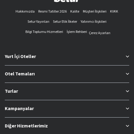
Hakkımızda
Resmi Tatiller 2026
Kalite
Müşteri İlişkileri
KVKK
Setur Yayınları
Setur Etik İlkeler
Yatırımcı İlişkileri
Bilgi Toplumu Hizmetleri
İşlem Rehberi
Çerez Ayarları
Yurt İçi Oteller
Otel Temaları
Turlar
Kampanyalar
Diğer Hizmetlerimiz