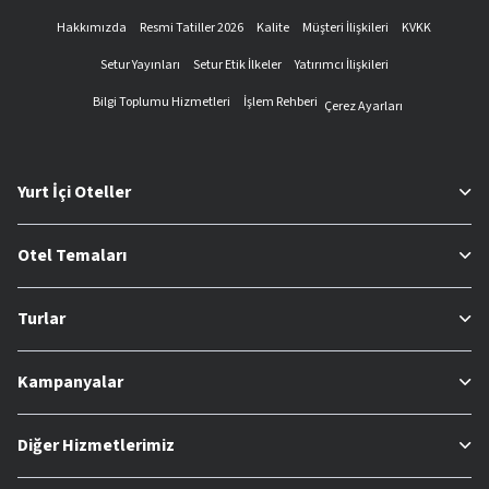
Hakkımızda
Resmi Tatiller 2026
Kalite
Müşteri İlişkileri
KVKK
Setur Yayınları
Setur Etik İlkeler
Yatırımcı İlişkileri
Bilgi Toplumu Hizmetleri
İşlem Rehberi
Çerez Ayarları
Yurt İçi Oteller
Otel Temaları
Turlar
Kampanyalar
Diğer Hizmetlerimiz