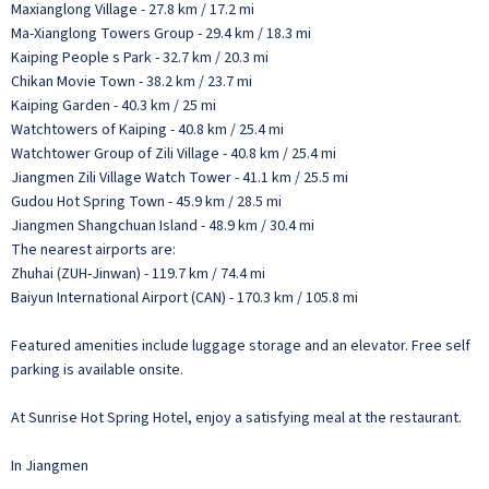
Maxianglong Village - 27.8 km / 17.2 mi
Ma-Xianglong Towers Group - 29.4 km / 18.3 mi
Kaiping People s Park - 32.7 km / 20.3 mi
Chikan Movie Town - 38.2 km / 23.7 mi
Kaiping Garden - 40.3 km / 25 mi
Watchtowers of Kaiping - 40.8 km / 25.4 mi
Watchtower Group of Zili Village - 40.8 km / 25.4 mi
Jiangmen Zili Village Watch Tower - 41.1 km / 25.5 mi
Gudou Hot Spring Town - 45.9 km / 28.5 mi
Jiangmen Shangchuan Island - 48.9 km / 30.4 mi
The nearest airports are:
Zhuhai (ZUH-Jinwan) - 119.7 km / 74.4 mi
Baiyun International Airport (CAN) - 170.3 km / 105.8 mi
Featured amenities include luggage storage and an elevator. Free self
parking is available onsite.
At Sunrise Hot Spring Hotel, enjoy a satisfying meal at the restaurant.
In Jiangmen