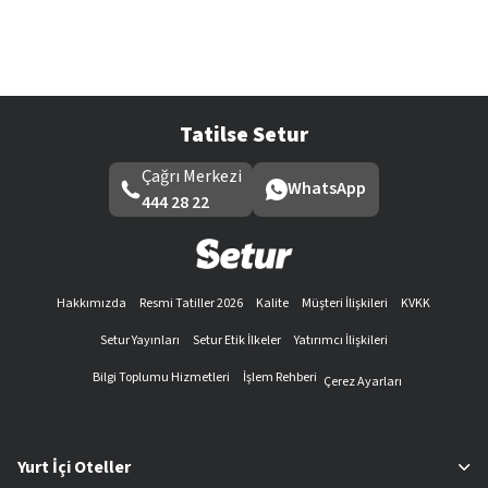
Tatilse Setur
Çağrı Merkezi
WhatsApp
444 28 22
Hakkımızda
Resmi Tatiller 2026
Kalite
Müşteri İlişkileri
KVKK
Setur Yayınları
Setur Etik İlkeler
Yatırımcı İlişkileri
Bilgi Toplumu Hizmetleri
İşlem Rehberi
Çerez Ayarları
Yurt İçi Oteller