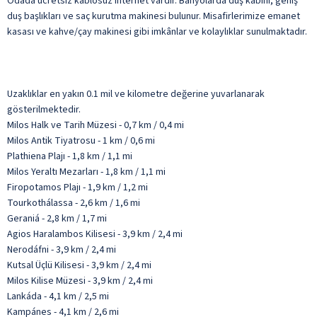
Odada ücretsiz kablosuz internet vardır. Banyolarda duş kabini, geniş
duş başlıkları ve saç kurutma makinesi bulunur. Misafirlerimize emanet
kasası ve kahve/çay makinesi gibi imkânlar ve kolaylıklar sunulmaktadır.
Uzaklıklar en yakın 0.1 mil ve kilometre değerine yuvarlanarak
gösterilmektedir.
Milos Halk ve Tarih Müzesi - 0,7 km / 0,4 mi
Milos Antik Tiyatrosu - 1 km / 0,6 mi
Plathiena Plajı - 1,8 km / 1,1 mi
Milos Yeraltı Mezarları - 1,8 km / 1,1 mi
Firopotamos Plajı - 1,9 km / 1,2 mi
Tourkothálassa - 2,6 km / 1,6 mi
Geraniá - 2,8 km / 1,7 mi
Agios Haralambos Kilisesi - 3,9 km / 2,4 mi
Nerodáfni - 3,9 km / 2,4 mi
Kutsal Üçlü Kilisesi - 3,9 km / 2,4 mi
Milos Kilise Müzesi - 3,9 km / 2,4 mi
Lankáda - 4,1 km / 2,5 mi
Kampánes - 4,1 km / 2,6 mi