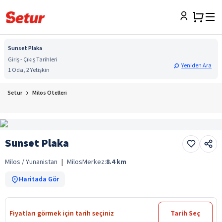
Sunset Plaka
Giriş - Çıkış Tarihleri
Yeniden Ara
1 Oda, 2 Yetişkin
Setur
Milos Otelleri
Sunset Plaka
Milos / Yunanistan
|
Milos
Merkez:
8.4
km
Haritada Gör
Fiyatları görmek için tarih seçiniz
Tarih Seç