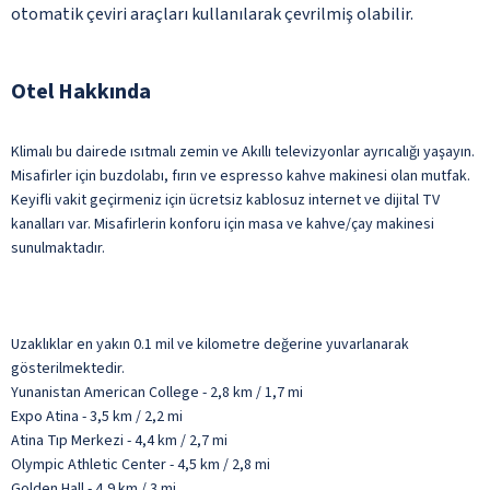
otomatik çeviri araçları kullanılarak çevrilmiş olabilir.
Otel Hakkında
Klimalı bu dairede ısıtmalı zemin ve Akıllı televizyonlar ayrıcalığı yaşayın.
Misafirler için buzdolabı, fırın ve espresso kahve makinesi olan mutfak.
Keyifli vakit geçirmeniz için ücretsiz kablosuz internet ve dijital TV
kanalları var. Misafirlerin konforu için masa ve kahve/çay makinesi
sunulmaktadır.
Uzaklıklar en yakın 0.1 mil ve kilometre değerine yuvarlanarak
gösterilmektedir.
Yunanistan American College - 2,8 km / 1,7 mi
Expo Atina - 3,5 km / 2,2 mi
Atina Tıp Merkezi - 4,4 km / 2,7 mi
Olympic Athletic Center - 4,5 km / 2,8 mi
Golden Hall - 4,9 km / 3 mi