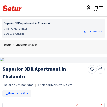
Superior 3BR Apartment in Chalandri
Giriş - Çıkış Tarihleri
Yeniden Ara
1 Oda, 2 Yetişkin
Setur
Chalandri Otelleri
Superior 3BR Apartment in
Chalandri
Chalandri / Yunanistan
|
Chalandri
Merkez:
3.7
km
Haritada Gör