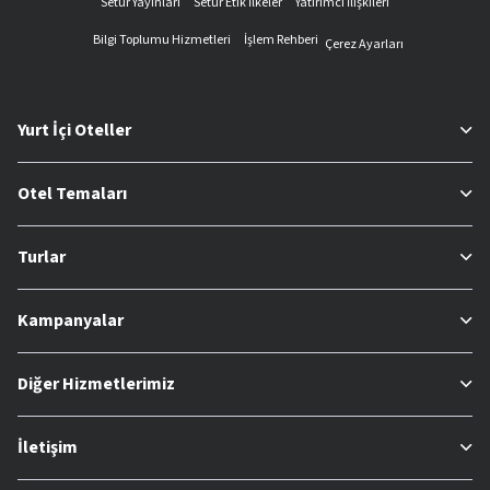
Setur Yayınları
Setur Etik İlkeler
Yatırımcı İlişkileri
Bilgi Toplumu Hizmetleri
İşlem Rehberi
Çerez Ayarları
Yurt İçi Oteller
Otel Temaları
Turlar
Kampanyalar
Diğer Hizmetlerimiz
İletişim