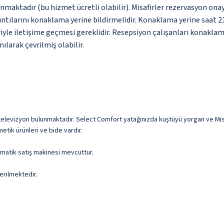
nmaktadır (bu hizmet ücretli olabilir). Misafirler rezervasyon onayı
ıntılarını konaklama yerine bildirmelidir. Konaklama yerine saat 2
yle iletişime geçmesi gereklidir. Resepsiyon çalışanları konaklama
ılarak çevrilmiş olabilir.
D televizyon bulunmaktadır. Select Comfort yatağınızda kuştüyü yorgan ve Mısır
etik ürünleri ve bide vardır.
omatik satış makinesi mevcuttur.
erilmektedir.