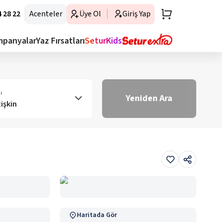
 28 22
Acenteler
Üye Ol
Giriş Yap
mpanyalar
Yaz Fırsatları
SeturKids
ı
Yeniden Ara
tişkin
Haritada Gör