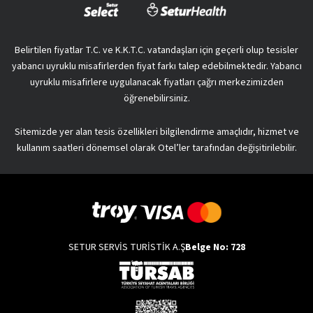
Belirtilen fiyatlar T.C. ve K.K.T.C. vatandaşları için geçerli olup tesisler
yabancı uyruklu misafirlerden fiyat farkı talep edebilmektedir. Yabancı
uyruklu misafirlere uygulanacak fiyatları çağrı merkezimizden
öğrenebilirsiniz.
Sitemizde yer alan tesis özellikleri bilgilendirme amaçlıdır, hizmet ve
kullanım saatleri dönemsel olarak Otel’ler tarafından değişitirilebilir.
SETUR SERVİS TURİSTİK A.Ş
Belge No: 728