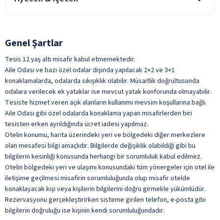
Sadece oda konaklamalarda, tesiste alınan tüm yiyecek ve
içecekler ücretlidir.
Oda kahvaltı konaklamalarda, kahvaltı konsepte dahildir. Tesiste
Genel Şartlar
alınan diğer yiyecek ve içecekler ücretlidir.
Tesis 12 yaş altı misafir kabul etmemektedir.
Şişeli İçecekler
Aile Odası ve bazı özel odalar dışında yapılacak 2+2 ve 3+1
konaklamalarda, odalarda sıkışıklık olabilir. Müsaitlik doğrultusunda
Taze Sıkılmış Meyve Suları
odalara verilecek ek yataklar ise mevcut yatak konforunda olmayabilir.
Türk Kahvesi
Tesiste hizmet veren açık alanların kullanımı mevsim koşullarına bağlı.
Aile Odası gibi özel odalarda konaklama yapan misafirlerden biri
Yabancı Alkollü İçecek
tesisten erken ayrıldığında ücret iadesi yapılmaz.
Yerli Alkollü İçecek
Otelin konumu, harita üzerindeki yeri ve bölgedeki diğer merkezlere
ile belirtilen özellikler ücretlidir.
olan mesafesi bilgi amaçlıdır. Bilgilerde değişiklik olabildiği gibi bu
bilgilerin kesinliği konusunda herhangi bir sorumluluk kabul edilmez.
Otelin bölgedeki yeri ve ulaşımı konusundaki tüm yönergeler için otel ile
iletişime geçilmesi misafirin sorumluluğunda olup misafir otelde
konaklayacak kişi veya kişilerin bilgilerini doğru girmekle yükümlüdür.
Rezervasyonu gerçekleştirirken sisteme girilen telefon, e-posta gibi
bilgilerin doğruluğu ise kişinin kendi sorumluluğundadır.