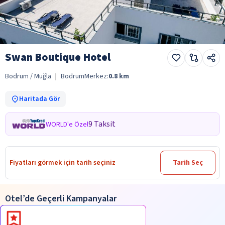
Swan Boutique Hotel
Bodrum / Muğla
|
Bodrum
Merkez:
0.8
km
Haritada Gör
9 Taksit
WORLD'e Özel
Fiyatları görmek için tarih seçiniz
Tarih Seç
Otel’de Geçerli Kampanyalar