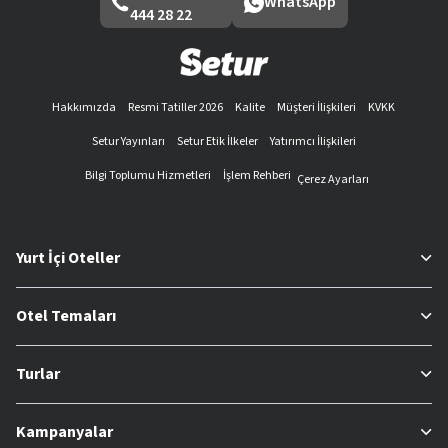
WhatsApp
444 28 22
Hakkımızda
Resmi Tatiller 2026
Kalite
Müşteri İlişkileri
KVKK
Setur Yayınları
Setur Etik İlkeler
Yatırımcı İlişkileri
Bilgi Toplumu Hizmetleri
İşlem Rehberi
Çerez Ayarları
Yurt İçi Oteller
Otel Temaları
Turlar
Kampanyalar