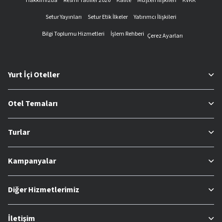
Hakkımızda
Resmi Tatiller 2026
Kalite
Müşteri İlişkileri
KVKK
Setur Yayınları
Setur Etik İlkeler
Yatırımcı İlişkileri
Bilgi Toplumu Hizmetleri
İşlem Rehberi
Çerez Ayarları
Yurt İçi Oteller
Otel Temaları
Turlar
Kampanyalar
Diğer Hizmetlerimiz
İletişim