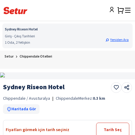
Sydney Riseon Hotel
Giriş - Çıkış Tarihleri
Yeniden Ara
1 Oda, 2 Yetişkin
Setur
Chippendale Otelleri
Sydney Riseon Hotel
Chippendale / Avusturalya
|
Chippendale
Merkez:
0.3
km
Haritada Gör
Fiyatları görmek için tarih seçiniz
Tarih Seç