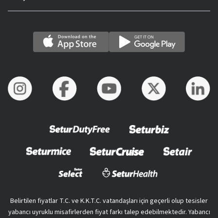
Belirtilen fiyatlar T.C. ve K.K.T.C. vatandaşları için geçerli olup tesisler
yabancı uyruklu misafirlerden fiyat farkı talep edebilmektedir. Yabancı