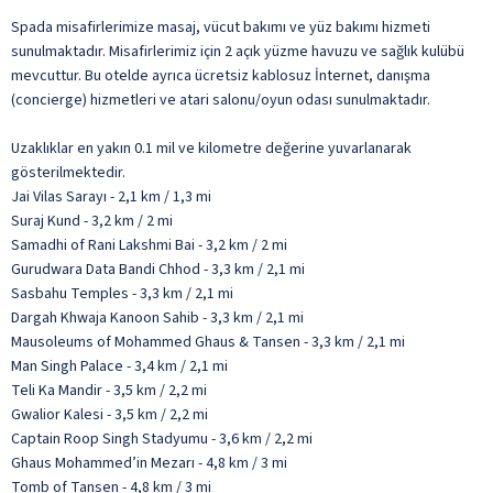
Spada misafirlerimize masaj, vücut bakımı ve yüz bakımı hizmeti
sunulmaktadır. Misafirlerimiz için 2 açık yüzme havuzu ve sağlık kulübü
mevcuttur. Bu otelde ayrıca ücretsiz kablosuz İnternet, danışma
(concierge) hizmetleri ve atari salonu/oyun odası sunulmaktadır.
Uzaklıklar en yakın 0.1 mil ve kilometre değerine yuvarlanarak
gösterilmektedir.
Jai Vilas Sarayı - 2,1 km / 1,3 mi
Suraj Kund - 3,2 km / 2 mi
Samadhi of Rani Lakshmi Bai - 3,2 km / 2 mi
Gurudwara Data Bandi Chhod - 3,3 km / 2,1 mi
Sasbahu Temples - 3,3 km / 2,1 mi
Dargah Khwaja Kanoon Sahib - 3,3 km / 2,1 mi
Mausoleums of Mohammed Ghaus & Tansen - 3,3 km / 2,1 mi
Man Singh Palace - 3,4 km / 2,1 mi
Teli Ka Mandir - 3,5 km / 2,2 mi
Gwalior Kalesi - 3,5 km / 2,2 mi
Captain Roop Singh Stadyumu - 3,6 km / 2,2 mi
Ghaus Mohammed’in Mezarı - 4,8 km / 3 mi
Tomb of Tansen - 4,8 km / 3 mi