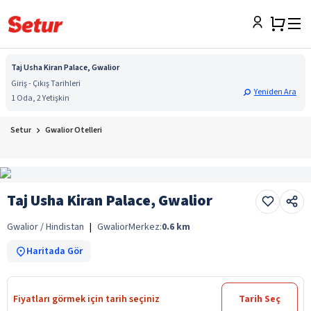
Taj Usha Kiran Palace, Gwalior
Giriş - Çıkış Tarihleri
Yeniden Ara
1 Oda, 2 Yetişkin
Setur
Gwalior Otelleri
Taj Usha Kiran Palace, Gwalior
Gwalior / Hindistan
|
Gwalior
Merkez:
0.6
km
Haritada Gör
Fiyatları görmek için tarih seçiniz
Tarih Seç