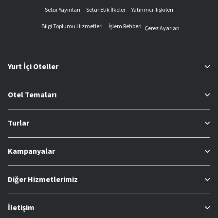
Setur Yayınları
Setur Etik İlkeler
Yatırımcı İlişkileri
Bilgi Toplumu Hizmetleri
İşlem Rehberi
Çerez Ayarları
Yurt İçi Oteller
Otel Temaları
Turlar
Kampanyalar
Diğer Hizmetlerimiz
İletişim