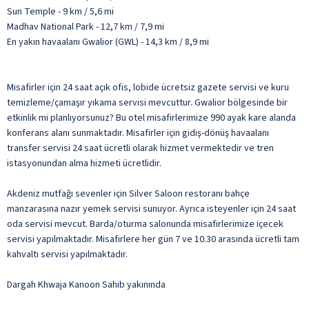
Sun Temple - 9 km / 5,6 mi
Madhav National Park - 12,7 km / 7,9 mi
En yakın havaalanı Gwalior (GWL) - 14,3 km / 8,9 mi
Misafirler için 24 saat açık ofis, lobide ücretsiz gazete servisi ve kuru
temizleme/çamaşır yıkama servisi mevcuttur. Gwalior bölgesinde bir
etkinlik mi planlıyorsunuz? Bu otel misafirlerimize 990 ayak kare alanda
konferans alanı sunmaktadır. Misafirler için gidiş-dönüş havaalanı
transfer servisi 24 saat ücretli olarak hizmet vermektedir ve tren
istasyonundan alma hizmeti ücretlidir.
Akdeniz mutfağı sevenler için Silver Saloon restoranı bahçe
manzarasına nazır yemek servisi sunuyor. Ayrıca isteyenler için 24 saat
oda servisi mevcut. Barda/oturma salonunda misafirlerimize içecek
servisi yapılmaktadır. Misafirlere her gün 7 ve 10.30 arasında ücretli tam
kahvaltı servisi yapılmaktadır.
Dargah Khwaja Kanoon Sahib yakınında