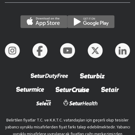
Belirtilen fiyatlar T.C. ve K.K.T.C. vatandaşları için geçerli olup tesisler
yabancı uyruklu misafirlerden fiyat farkı talep edebilmektedir. Yabancı
uyruklu misafirlere uygulanacak fiyatları çağrı merkezimizden