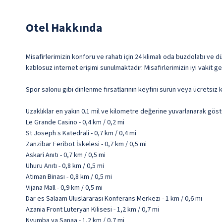
Otel Hakkında
Misafirlerimizin konforu ve rahatı için 24 klimalı oda buzdolabı ve 
kablosuz internet erişimi sunulmaktadır. Misafirlerimizin iyi vakit g
Spor salonu gibi dinlenme fırsatlarının keyfini sürün veya ücretsiz ka
Uzaklıklar en yakın 0.1 mil ve kilometre değerine yuvarlanarak göst
Le Grande Casino - 0,4 km / 0,2 mi
St Joseph s Katedrali - 0,7 km / 0,4 mi
Zanzibar Feribot İskelesi - 0,7 km / 0,5 mi
Askari Anıtı - 0,7 km / 0,5 mi
Uhuru Anıtı - 0,8 km / 0,5 mi
Atiman Binası - 0,8 km / 0,5 mi
Vijana Mall - 0,9 km / 0,5 mi
Dar es Salaam Uluslararası Konferans Merkezi - 1 km / 0,6 mi
Azania Front Luteryan Kilisesi - 1,2 km / 0,7 mi
Nyumba ya Sanaa - 1,2 km / 0,7 mi