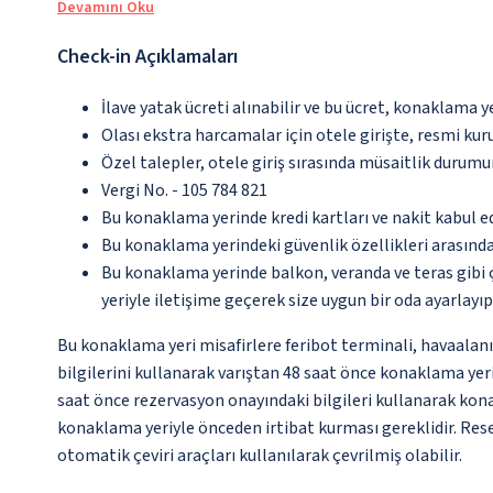
Devamını Oku
Check-in Açıklamaları
İlave yatak ücreti alınabilir ve bu ücret, konaklama y
Olası ekstra harcamalar için otele girişte, resmi kur
Özel talepler, otele giriş sırasında müsaitlik durumu
Vergi No. - 105 784 821
Bu konaklama yerinde kredi kartları ve nakit kabul 
Bu konaklama yerindeki güvenlik özellikleri arasınd
Bu konaklama yerinde balkon, veranda ve teras gibi 
yeriyle iletişime geçerek size uygun bir oda ayarlayı
Bu konaklama yeri misafirlere feribot terminali, havaalanı 
bilgilerini kullanarak varıştan 48 saat önce konaklama yeriy
saat önce rezervasyon onayındaki bilgileri kullanarak kona
konaklama yeriyle önceden irtibat kurması gereklidir. Rese
otomatik çeviri araçları kullanılarak çevrilmiş olabilir.