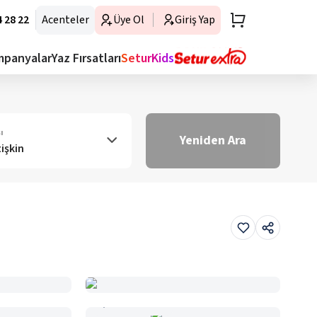
 28 22
Acenteler
Üye Ol
Giriş Yap
mpanyalar
Yaz Fırsatları
SeturKids
ı
Yeniden Ara
tişkin
Haritada Gör