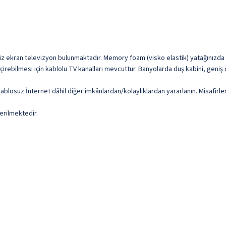
düz ekran televizyon bulunmaktadır. Memory foam (visko elastik) yatağınızda ka
eçirebilmesi için kablolu TV kanalları mevcuttur. Banyolarda duş kabini, geniş
blosuz İnternet dâhil diğer imkânlardan/kolaylıklardan yararlanın. Misafirler 10
erilmektedir.