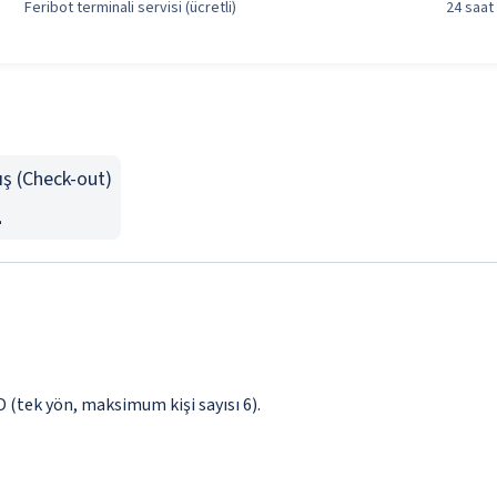
Feribot terminali servisi (ücretli)
24 saat
ış (Check-out)
1
SD (tek yön, maksimum kişi sayısı 6).