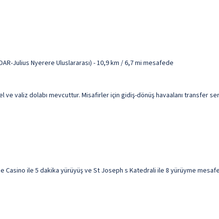
DAR-Julius Nyerere Uluslararası) - 10,9 km / 6,7 mi mesafede
nel ve valiz dolabı mevcuttur. Misafirler için gidiş-dönüş havaalanı transfer s
Casino ile 5 dakika yürüyüş ve St Joseph s Katedrali ile 8 yürüyme mesafesi