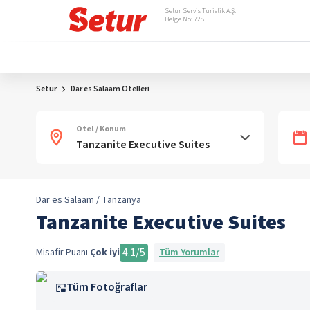
Setur Servis Turistik A.Ş.
Belge No: 728
Setur
Dar es Salaam Otelleri
Otel / Konum
Dar es Salaam / Tanzanya
Tanzanite Executive Suites
4.1
/5
Misafir Puanı
Çok iyi
Tüm Yorumlar
Tüm Fotoğraflar