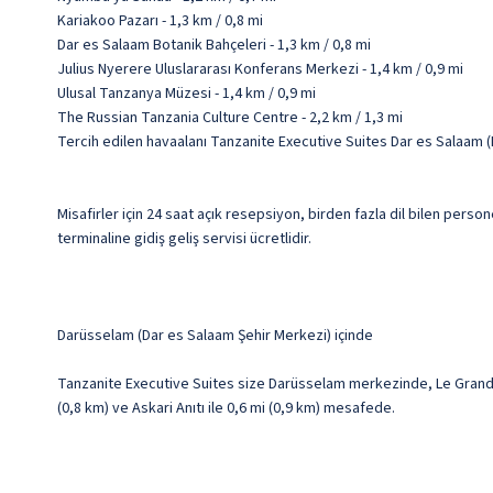
Kariakoo Pazarı - 1,3 km / 0,8 mi
Dar es Salaam Botanik Bahçeleri - 1,3 km / 0,8 mi
Julius Nyerere Uluslararası Konferans Merkezi - 1,4 km / 0,9 mi
Ulusal Tanzanya Müzesi - 1,4 km / 0,9 mi
The Russian Tanzania Culture Centre - 2,2 km / 1,3 mi
Tercih edilen havaalanı Tanzanite Executive Suites Dar es Salaam (
Misafirler için 24 saat açık resepsiyon, birden fazla dil bilen perso
terminaline gidiş geliş servisi ücretlidir.
Darüsselam (Dar es Salaam Şehir Merkezi) içinde
Tanzanite Executive Suites size Darüsselam merkezinde, Le Grande 
(0,8 km) ve Askari Anıtı ile 0,6 mi (0,9 km) mesafede.