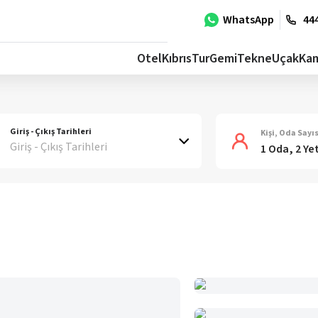
WhatsApp
444
Otel
Kıbrıs
Tur
Gemi
Tekne
Uçak
Ka
Giriş - Çıkış Tarihleri
Kişi, Oda Sayıs
Giriş - Çıkış Tarihleri
1 Oda, 2 Ye