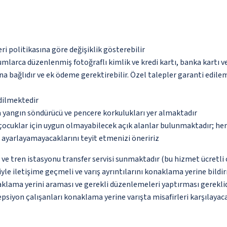
eri politikasına göre değişiklik gösterebilir
umlarca düzenlenmiş fotoğraflı kimlik ve kredi kartı, banka kartı v
na bağlıdır ve ek ödeme gerektirebilir. Özel talepler garanti edile
edilmektedir
a yangın söndürücü ve pencere korkulukları yer almaktadır
çocuklar için uygun olmayabilecek açık alanlar bulunmaktadır; he
p ayarlayamayacaklarını teyit etmenizi öneririz
ve tren istasyonu transfer servisi sunmaktadır (bu hizmet ücretli o
le iletişime geçmeli ve varış ayrıntılarını konaklama yerine bildirme
klama yerini araması ve gerekli düzenlemeleri yaptırması gereklidir
psiyon çalışanları konaklama yerine varışta misafirleri karşılayaca