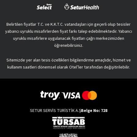
Belirtilen fiyatlar T.C. ve K.K.T.C. vatandaşları için geçerli olup tesisler
yabancı uyruklu misafirlerden fiyat farkı talep edebilmektedir. Yabancı
uyruklu misafirlere uygulanacak fiyatları çağrı merkezimizden
öğrenebilirsiniz.
Sitemizde yer alan tesis özellikleri bilgilendirme amaçlıdır, hizmet ve
kullanım saatleri dönemsel olarak Otel’ler tarafından değişitirilebilir.
SETUR SERVİS TURİSTİK A.Ş
Belge No: 728