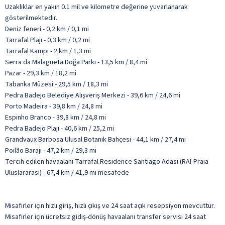
Uzaklıklar en yakın 0.1 mil ve kilometre değerine yuvarlanarak
gösterilmektedir.
Deniz feneri - 0,2 km / 0,1 mi
Tarrafal Plajı - 0,3 km / 0,2 mi
Tarrafal Kampı - 2 km / 1,3 mi
Serra da Malagueta Doğa Parkı - 13,5 km / 8,4 mi
Pazar - 29,3 km / 18,2 mi
Tabanka Müzesi - 29,5 km / 18,3 mi
Pedra Badejo Belediye Alışveriş Merkezi - 39,6 km / 24,6 mi
Porto Madeira - 39,8 km / 24,8 mi
Espinho Branco - 39,8 km / 24,8 mi
Pedra Badejo Plajı - 40,6 km / 25,2 mi
Grandvaux Barbosa Ulusal Botanik Bahçesi - 44,1 km / 27,4 mi
Poilão Barajı - 47,2 km / 29,3 mi
Tercih edilen havaalanı Tarrafal Residence Santiago Adası (RAI-Praia
Uluslararası) - 67,4 km / 41,9 mi mesafede
Misafirler için hızlı giriş, hızlı çıkış ve 24 saat açık resepsiyon mevcuttur.
Misafirler için ücretsiz gidiş-dönüş havaalanı transfer servisi 24 saat