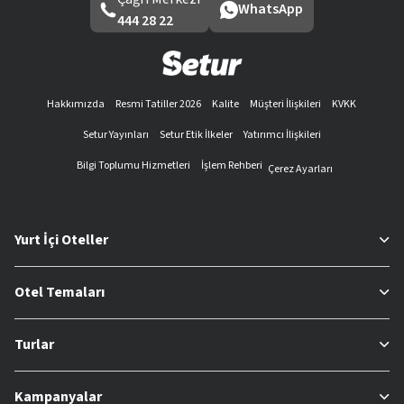
WhatsApp
444 28 22
Hakkımızda
Resmi Tatiller 2026
Kalite
Müşteri İlişkileri
KVKK
Setur Yayınları
Setur Etik İlkeler
Yatırımcı İlişkileri
Bilgi Toplumu Hizmetleri
İşlem Rehberi
Çerez Ayarları
Yurt İçi Oteller
Otel Temaları
Turlar
Kampanyalar