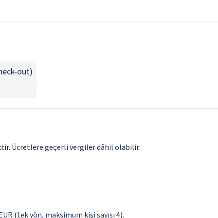
Check-out)
. Ücretlere geçerli vergiler dâhil olabilir:
0 EUR (tek yön, maksimum kişi sayısı 4).