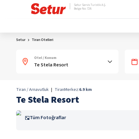
Setur Servis Turistik A.Ş.
Belge No: 728
Setur
Tiran Otelleri
Otel / Konum
Tiran / Arnavutluk
|
Tiran
Merkez:
6.9
km
Te Stela Resort
Tüm Fotoğraflar