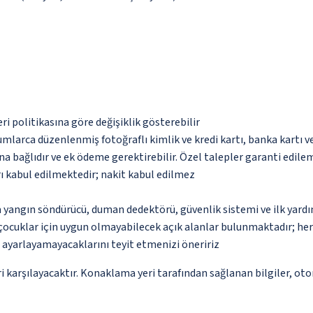
eri politikasına göre değişiklik gösterebilir
umlarca düzenlenmiş fotoğraflı kimlik ve kredi kartı, banka kartı v
na bağlıdır ve ek ödeme gerektirebilir. Özel talepler garanti edile
ı kabul edilmektedir; nakit kabul edilmez
a yangın söndürücü, duman dedektörü, güvenlik sistemi ve ilk yard
çocuklar için uygun olmayabilecek açık alanlar bulunmaktadır; he
p ayarlayamayacaklarını teyit etmenizi öneririz
 karşılayacaktır. Konaklama yeri tarafından sağlanan bilgiler, otoma