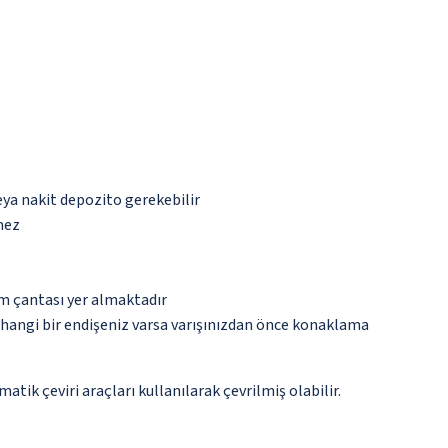
eya nakit depozito gerekebilir
mez
ım çantası yer almaktadır
rhangi bir endişeniz varsa varışınızdan önce konaklama
tik çeviri araçları kullanılarak çevrilmiş olabilir.