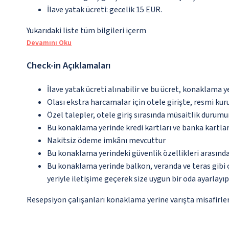
İlave yatak ücreti: gecelik 15 EUR.
Yukarıdaki liste tüm bilgileri içerm
Devamını Oku
Check-in Açıklamaları
İlave yatak ücreti alınabilir ve bu ücret, konaklama y
Olası ekstra harcamalar için otele girişte, resmi kur
Özel talepler, otele giriş sırasında müsaitlik durumu
Bu konaklama yerinde kredi kartları ve banka kartlar
Nakitsiz ödeme imkânı mevcuttur
Bu konaklama yerindeki güvenlik özellikleri arasınd
Bu konaklama yerinde balkon, veranda ve teras gibi 
yeriyle iletişime geçerek size uygun bir oda ayarlayı
Resepsiyon çalışanları konaklama yerine varışta misafirleri