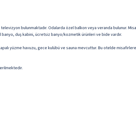
LED televizyon bulunmaktadır. Odalarda özel balkon veya veranda bulunur. Mis
Özel banyo, duş kabini, ücretsiz banyo/kozmetik ürünleri ve bide vardır.
 2 kapalı yüzme havuzu, gece kulübü ve sauna mevcuttur. Bu otelde misafirler
erilmektedir.