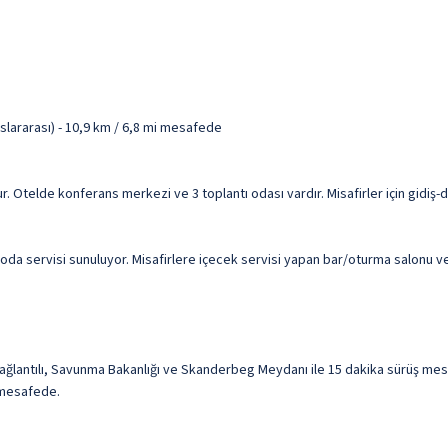
slararası) - 10,9 km / 6,8 mi mesafede
ur. Otelde konferans merkezi ve 3 toplantı odası vardır. Misafirler için gidiş-
 oda servisi sunuluyor. Misafirlere içecek servisi yapan bar/oturma salonu ve
bağlantılı, Savunma Bakanlığı ve Skanderbeg Meydanı ile 15 dakika sürüş me
) mesafede.