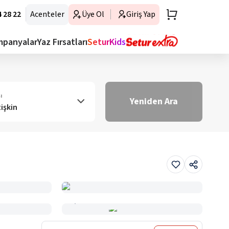
 28 22
Acenteler
Üye Ol
Giriş Yap
mpanyalar
Yaz Fırsatları
SeturKids
ı
Yeniden Ara
tişkin
Haritada Gör