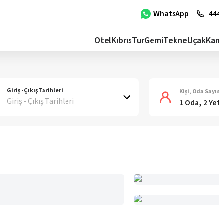
WhatsApp
444
Otel
Kıbrıs
Tur
Gemi
Tekne
Uçak
Ka
Giriş - Çıkış Tarihleri
Kişi, Oda Sayıs
Giriş - Çıkış Tarihleri
1 Oda, 2 Ye