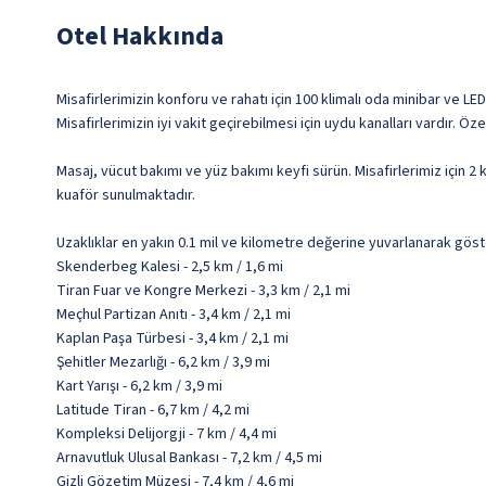
Otel Hakkında
Misafirlerimizin konforu ve rahatı için 100 klimalı oda minibar ve 
Misafirlerimizin iyi vakit geçirebilmesi için uydu kanalları vardır. 
Masaj, vücut bakımı ve yüz bakımı keyfi sürün. Misafirlerimiz için
kuaför sunulmaktadır.
Uzaklıklar en yakın 0.1 mil ve kilometre değerine yuvarlanarak göst
Skenderbeg Kalesi - 2,5 km / 1,6 mi
Tiran Fuar ve Kongre Merkezi - 3,3 km / 2,1 mi
Meçhul Partizan Anıtı - 3,4 km / 2,1 mi
Kaplan Paşa Türbesi - 3,4 km / 2,1 mi
Şehitler Mezarlığı - 6,2 km / 3,9 mi
Kart Yarışı - 6,2 km / 3,9 mi
Latitude Tiran - 6,7 km / 4,2 mi
Kompleksi Delijorgji - 7 km / 4,4 mi
Arnavutluk Ulusal Bankası - 7,2 km / 4,5 mi
Gizli Gözetim Müzesi - 7,4 km / 4,6 mi