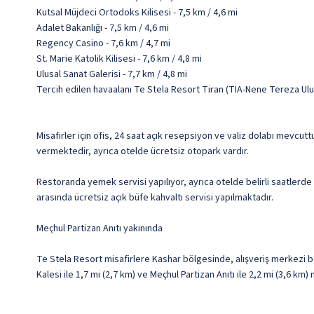
Kutsal Müjdeci Ortodoks Kilisesi - 7,5 km / 4,6 mi
Adalet Bakanlığı - 7,5 km / 4,6 mi
Regency Casino - 7,6 km / 4,7 mi
St. Marie Katolik Kilisesi - 7,6 km / 4,8 mi
Ulusal Sanat Galerisi - 7,7 km / 4,8 mi
Tercih edilen havaalanı Te Stela Resort Tiran (TIA-Nene Tereza Ulu
Misafirler için ofis, 24 saat açık resepsiyon ve valiz dolabı mevcutt
vermektedir, ayrıca otelde ücretsiz otopark vardır.
Restoranda yemek servisi yapılıyor, ayrıca otelde belirli saatlerde
arasında ücretsiz açık büfe kahvaltı servisi yapılmaktadır.
Meçhul Partizan Anıtı yakınında
Te Stela Resort misafirlere Kashar bölgesinde, alışveriş merkezi 
Kalesi ile 1,7 mi (2,7 km) ve Meçhul Partizan Anıtı ile 2,2 mi (3,6 km