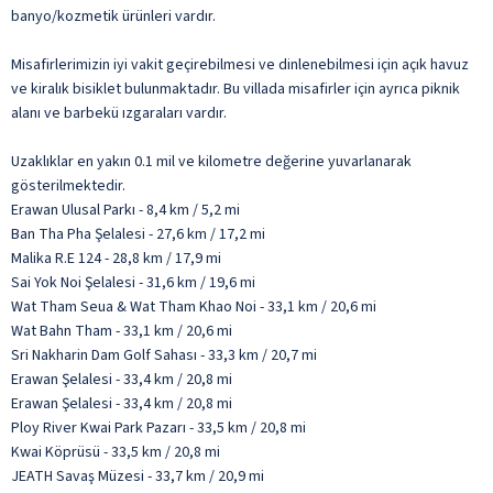
banyo/kozmetik ürünleri vardır.
Misafirlerimizin iyi vakit geçirebilmesi ve dinlenebilmesi için açık havuz
ve kiralık bisiklet bulunmaktadır. Bu villada misafirler için ayrıca piknik
alanı ve barbekü ızgaraları vardır.
Uzaklıklar en yakın 0.1 mil ve kilometre değerine yuvarlanarak
gösterilmektedir.
Erawan Ulusal Parkı - 8,4 km / 5,2 mi
Ban Tha Pha Şelalesi - 27,6 km / 17,2 mi
Malika R.E 124 - 28,8 km / 17,9 mi
Sai Yok Noi Şelalesi - 31,6 km / 19,6 mi
Wat Tham Seua & Wat Tham Khao Noi - 33,1 km / 20,6 mi
Wat Bahn Tham - 33,1 km / 20,6 mi
Sri Nakharin Dam Golf Sahası - 33,3 km / 20,7 mi
Erawan Şelalesi - 33,4 km / 20,8 mi
Erawan Şelalesi - 33,4 km / 20,8 mi
Ploy River Kwai Park Pazarı - 33,5 km / 20,8 mi
Kwai Köprüsü - 33,5 km / 20,8 mi
JEATH Savaş Müzesi - 33,7 km / 20,9 mi