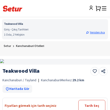
Teakwood Villa
Giriş - Çıkış Tarihleri
Yeniden Ara
1 Oda, 2 Yetişkin
Setur
Kanchanaburi Otelleri
Teakwood Villa
Kanchanaburi / Tayland
|
Kanchanaburi
Merkez:
29.2
km
Haritada Gör
Fiyatları görmek için tarih seçiniz
Tarih Seç