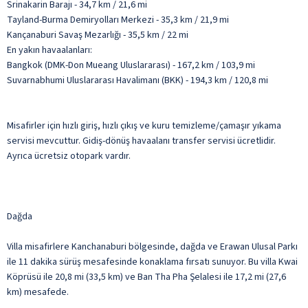
Srinakarin Barajı - 34,7 km / 21,6 mi
Tayland-Burma Demiryolları Merkezi - 35,3 km / 21,9 mi
Kançanaburi Savaş Mezarlığı - 35,5 km / 22 mi
En yakın havaalanları:
Bangkok (DMK-Don Mueang Uluslararası) - 167,2 km / 103,9 mi
Suvarnabhumi Uluslararası Havalimanı (BKK) - 194,3 km / 120,8 mi
Misafirler için hızlı giriş, hızlı çıkış ve kuru temizleme/çamaşır yıkama
servisi mevcuttur. Gidiş-dönüş havaalanı transfer servisi ücretlidir.
Ayrıca ücretsiz otopark vardır.
Dağda
Villa misafirlere Kanchanaburi bölgesinde, dağda ve Erawan Ulusal Parkı
ile 11 dakika sürüş mesafesinde konaklama fırsatı sunuyor. Bu villa Kwai
Köprüsü ile 20,8 mi (33,5 km) ve Ban Tha Pha Şelalesi ile 17,2 mi (27,6
km) mesafede.