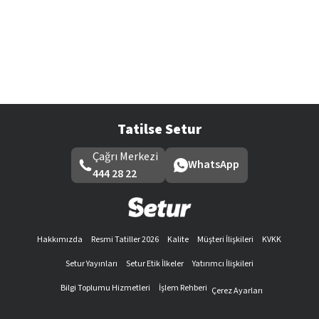
Tatilse Setur
Çağrı Merkezi
WhatsApp
444 28 22
Hakkımızda
Resmi Tatiller 2026
Kalite
Müşteri İlişkileri
KVKK
Setur Yayınları
Setur Etik İlkeler
Yatırımcı İlişkileri
Bilgi Toplumu Hizmetleri
İşlem Rehberi
Çerez Ayarları