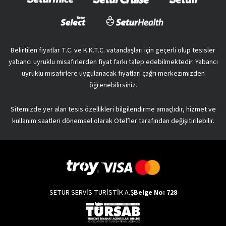
Belirtilen fiyatlar T.C. ve K.K.T.C. vatandaşları için geçerli olup tesisler
yabancı uyruklu misafirlerden fiyat farkı talep edebilmektedir. Yabancı
uyruklu misafirlere uygulanacak fiyatları çağrı merkezimizden
öğrenebilirsiniz.
Sitemizde yer alan tesis özellikleri bilgilendirme amaçlıdır, hizmet ve
kullanım saatleri dönemsel olarak Otel’ler tarafından değişitirilebilir.
SETUR SERVİS TURİSTİK A.Ş
Belge No: 728