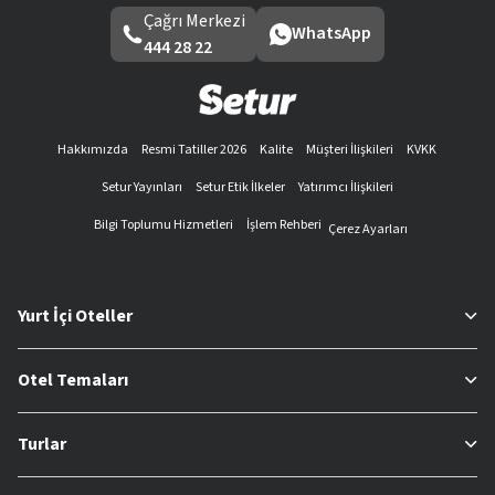
Çağrı Merkezi
WhatsApp
444 28 22
Hakkımızda
Resmi Tatiller 2026
Kalite
Müşteri İlişkileri
KVKK
Setur Yayınları
Setur Etik İlkeler
Yatırımcı İlişkileri
Bilgi Toplumu Hizmetleri
İşlem Rehberi
Çerez Ayarları
Yurt İçi Oteller
Otel Temaları
Turlar