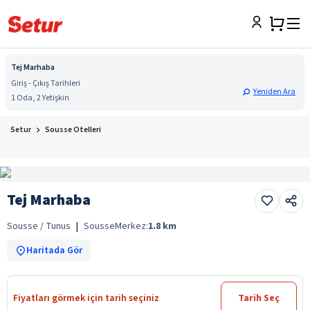
Tej Marhaba
Giriş - Çıkış Tarihleri
Yeniden Ara
1 Oda, 2 Yetişkin
Setur
Sousse Otelleri
Tej Marhaba
Sousse / Tunus
|
Sousse
Merkez:
1.8
km
Haritada Gör
Fiyatları görmek için tarih seçiniz
Tarih Seç