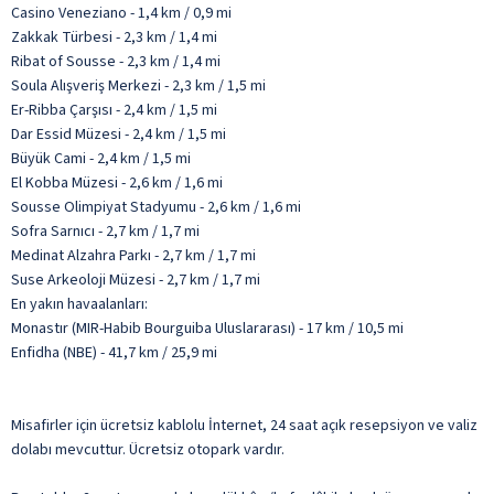
Casino Veneziano - 1,4 km / 0,9 mi
Zakkak Türbesi - 2,3 km / 1,4 mi
Ribat of Sousse - 2,3 km / 1,4 mi
Soula Alışveriş Merkezi - 2,3 km / 1,5 mi
Er-Ribba Çarşısı - 2,4 km / 1,5 mi
Dar Essid Müzesi - 2,4 km / 1,5 mi
Büyük Cami - 2,4 km / 1,5 mi
El Kobba Müzesi - 2,6 km / 1,6 mi
Sousse Olimpiyat Stadyumu - 2,6 km / 1,6 mi
Sofra Sarnıcı - 2,7 km / 1,7 mi
Medinat Alzahra Parkı - 2,7 km / 1,7 mi
Suse Arkeoloji Müzesi - 2,7 km / 1,7 mi
En yakın havaalanları:
Monastır (MIR-Habib Bourguiba Uluslararası) - 17 km / 10,5 mi
Enfidha (NBE) - 41,7 km / 25,9 mi
Misafirler için ücretsiz kablolu İnternet, 24 saat açık resepsiyon ve valiz
dolabı mevcuttur. Ücretsiz otopark vardır.