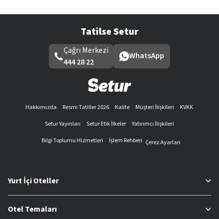
Tatilse Setur
Çağrı Merkezi
WhatsApp
444 28 22
Hakkımızda
Resmi Tatiller 2026
Kalite
Müşteri İlişkileri
KVKK
Setur Yayınları
Setur Etik İlkeler
Yatırımcı İlişkileri
Bilgi Toplumu Hizmetleri
İşlem Rehberi
Çerez Ayarları
Yurt İçi Oteller
Otel Temaları