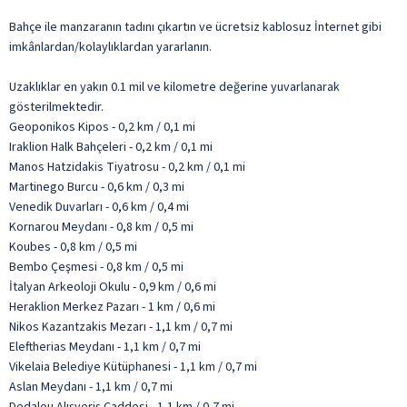
Bahçe ile manzaranın tadını çıkartın ve ücretsiz kablosuz İnternet gibi
imkânlardan/kolaylıklardan yararlanın.
Uzaklıklar en yakın 0.1 mil ve kilometre değerine yuvarlanarak
gösterilmektedir.
Geoponikos Kipos - 0,2 km / 0,1 mi
Iraklion Halk Bahçeleri - 0,2 km / 0,1 mi
Manos Hatzidakis Tiyatrosu - 0,2 km / 0,1 mi
Martinego Burcu - 0,6 km / 0,3 mi
Venedik Duvarları - 0,6 km / 0,4 mi
Kornarou Meydanı - 0,8 km / 0,5 mi
Koubes - 0,8 km / 0,5 mi
Bembo Çeşmesi - 0,8 km / 0,5 mi
İtalyan Arkeoloji Okulu - 0,9 km / 0,6 mi
Heraklion Merkez Pazarı - 1 km / 0,6 mi
Nikos Kazantzakis Mezarı - 1,1 km / 0,7 mi
Eleftherias Meydanı - 1,1 km / 0,7 mi
Vikelaia Belediye Kütüphanesi - 1,1 km / 0,7 mi
Aslan Meydanı - 1,1 km / 0,7 mi
Dedalou Alışveriş Caddesi - 1,1 km / 0,7 mi