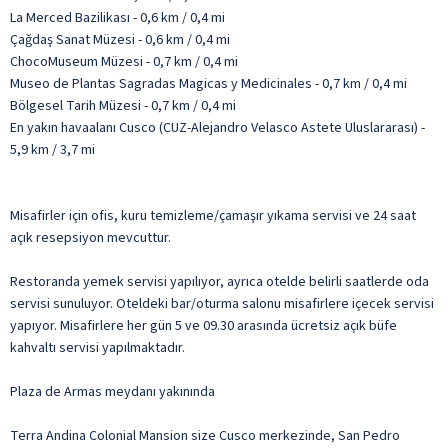
La Merced Bazilikası - 0,6 km / 0,4 mi
Çağdaş Sanat Müzesi - 0,6 km / 0,4 mi
ChocoMuseum Müzesi - 0,7 km / 0,4 mi
Museo de Plantas Sagradas Magicas y Medicinales - 0,7 km / 0,4 mi
Bölgesel Tarih Müzesi - 0,7 km / 0,4 mi
En yakın havaalanı Cusco (CUZ-Alejandro Velasco Astete Uluslararası) -
5,9 km / 3,7 mi
Misafirler için ofis, kuru temizleme/çamaşır yıkama servisi ve 24 saat
açık resepsiyon mevcuttur.
Restoranda yemek servisi yapılıyor, ayrıca otelde belirli saatlerde oda
servisi sunuluyor. Oteldeki bar/oturma salonu misafirlere içecek servisi
yapıyor. Misafirlere her gün 5 ve 09.30 arasında ücretsiz açık büfe
kahvaltı servisi yapılmaktadır.
Plaza de Armas meydanı yakınında
Terra Andina Colonial Mansion size Cusco merkezinde, San Pedro