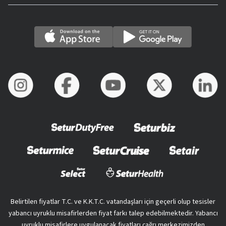
Belirtilen fiyatlar T.C. ve K.K.T.C. vatandaşları için geçerli olup tesisler
yabancı uyruklu misafirlerden fiyat farkı talep edebilmektedir. Yabancı
uyruklu misafirlere uygulanacak fiyatları çağrı merkezimizden