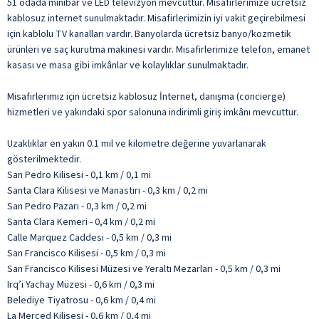
51 odada minibar ve LED televizyon mevcuttur. Misafirlerimize ücretsiz
kablosuz internet sunulmaktadır. Misafirlerimizin iyi vakit geçirebilmesi
için kablolu TV kanalları vardır. Banyolarda ücretsiz banyo/kozmetik
ürünleri ve saç kurutma makinesi vardır. Misafirlerimize telefon, emanet
kasası ve masa gibi imkânlar ve kolaylıklar sunulmaktadır.
Misafirlerimiz için ücretsiz kablosuz İnternet, danışma (concierge)
hizmetleri ve yakındaki spor salonuna indirimli giriş imkânı mevcuttur.
Uzaklıklar en yakın 0.1 mil ve kilometre değerine yuvarlanarak
gösterilmektedir.
San Pedro Kilisesi - 0,1 km / 0,1 mi
Santa Clara Kilisesi ve Manastırı - 0,3 km / 0,2 mi
San Pedro Pazarı - 0,3 km / 0,2 mi
Santa Clara Kemeri - 0,4 km / 0,2 mi
Calle Marquez Caddesi - 0,5 km / 0,3 mi
San Francisco Kilisesi - 0,5 km / 0,3 mi
San Francisco Kilisesi Müzesi ve Yeraltı Mezarları - 0,5 km / 0,3 mi
Irq’i Yachay Müzesi - 0,6 km / 0,3 mi
Belediye Tiyatrosu - 0,6 km / 0,4 mi
La Merced Kilisesi - 0,6 km / 0,4 mi