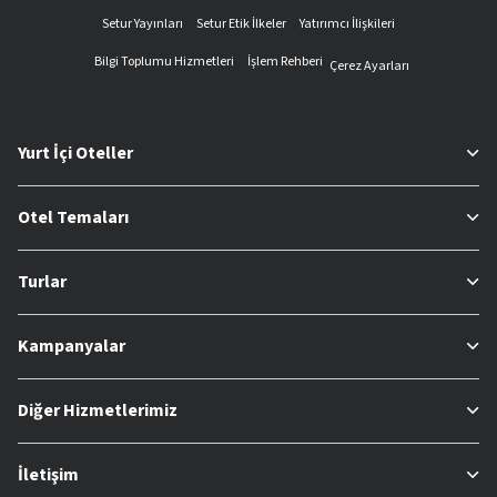
Setur Yayınları
Setur Etik İlkeler
Yatırımcı İlişkileri
Bilgi Toplumu Hizmetleri
İşlem Rehberi
Çerez Ayarları
Yurt İçi Oteller
Otel Temaları
Turlar
Kampanyalar
Diğer Hizmetlerimiz
İletişim