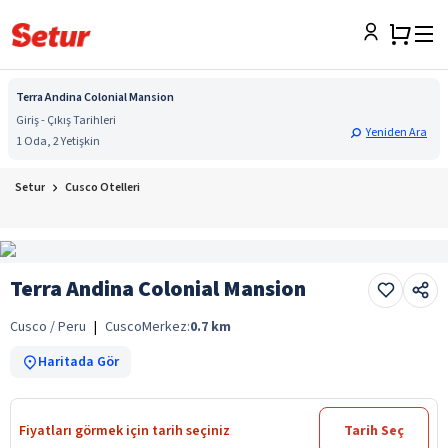
Terra Andina Colonial Mansion
Giriş - Çıkış Tarihleri
Yeniden Ara
1 Oda, 2 Yetişkin
Setur
Cusco Otelleri
Terra Andina Colonial Mansion
Cusco / Peru
|
Cusco
Merkez:
0.7
km
Haritada Gör
Fiyatları görmek için tarih seçiniz
Tarih Seç