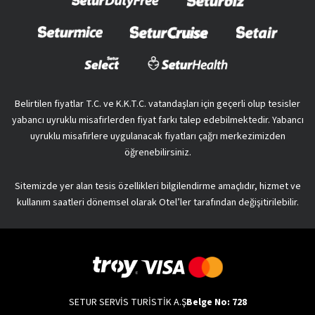
Belirtilen fiyatlar T.C. ve K.K.T.C. vatandaşları için geçerli olup tesisler
yabancı uyruklu misafirlerden fiyat farkı talep edebilmektedir. Yabancı
uyruklu misafirlere uygulanacak fiyatları çağrı merkezimizden
öğrenebilirsiniz.
Sitemizde yer alan tesis özellikleri bilgilendirme amaçlıdır, hizmet ve
kullanım saatleri dönemsel olarak Otel’ler tarafından değişitirilebilir.
SETUR SERVİS TURİSTİK A.Ş
Belge No: 728