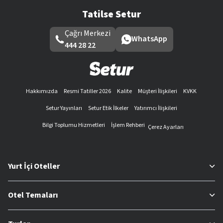
Tatilse Setur
Çağrı Merkezi
WhatsApp
444 28 22
Hakkımızda
Resmi Tatiller 2026
Kalite
Müşteri İlişkileri
KVKK
Setur Yayınları
Setur Etik İlkeler
Yatırımcı İlişkileri
Bilgi Toplumu Hizmetleri
İşlem Rehberi
Çerez Ayarları
Yurt İçi Oteller
Otel Temaları