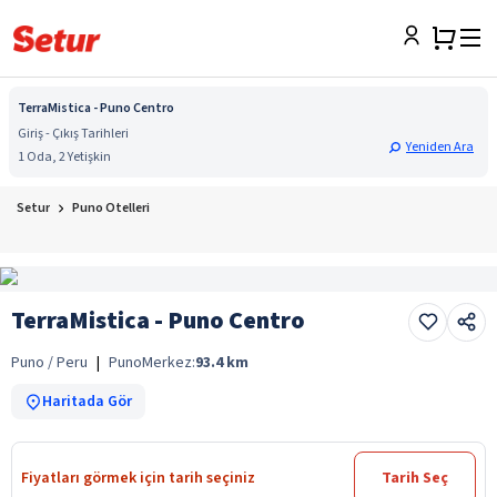
TerraMistica - Puno Centro
Giriş - Çıkış Tarihleri
Yeniden Ara
1 Oda, 2 Yetişkin
Setur
Puno Otelleri
TerraMistica - Puno Centro
Puno / Peru
|
Puno
Merkez:
93.4
km
Haritada Gör
Fiyatları görmek için tarih seçiniz
Tarih Seç