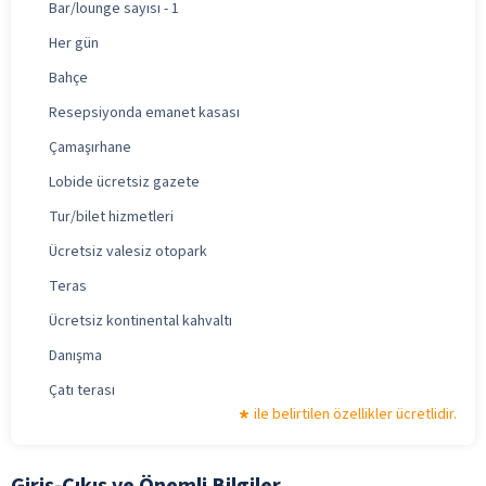
Bar/lounge sayısı - 1
Her gün
Bahçe
Resepsiyonda emanet kasası
Çamaşırhane
Lobide ücretsiz gazete
Tur/bilet hizmetleri
Ücretsiz valesiz otopark
Teras
Ücretsiz kontinental kahvaltı
Danışma
Çatı terası
ile belirtilen özellikler ücretlidir.
Giriş-Çıkış ve Önemli Bilgiler