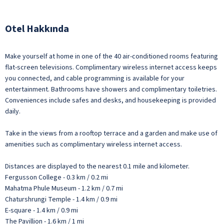
Otel Hakkında
Make yourself at home in one of the 40 air-conditioned rooms featuring
flat-screen televisions. Complimentary wireless internet access keeps
you connected, and cable programming is available for your
entertainment. Bathrooms have showers and complimentary toiletries.
Conveniences include safes and desks, and housekeeping is provided
daily.
Take in the views from a rooftop terrace and a garden and make use of
amenities such as complimentary wireless internet access.
Distances are displayed to the nearest 0.1 mile and kilometer.
Fergusson College - 0.3 km / 0.2 mi
Mahatma Phule Museum - 1.2 km / 0.7 mi
Chaturshrungi Temple - 1.4 km / 0.9 mi
E-square - 1.4 km / 0.9 mi
The Pavillion - 1.6 km / 1 mi