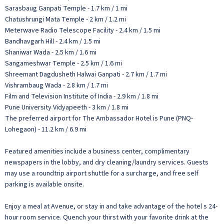
Sarasbaug Ganpati Temple - 1.7 km / 1 mi
Chatushrungi Mata Temple - 2 km / 1.2 mi
Meterwave Radio Telescope Facility - 2.4 km / 1.5 mi
Bandhavgarh Hill - 2.4 km / 1.5 mi
Shaniwar Wada - 2.5 km / 1.6 mi
Sangameshwar Temple - 2.5 km / 1.6 mi
Shreemant Dagdusheth Halwai Ganpati - 2.7 km / 1.7 mi
Vishrambaug Wada - 2.8 km / 1.7 mi
Film and Television Institute of India - 2.9 km / 1.8 mi
Pune University Vidyapeeth - 3 km / 1.8 mi
The preferred airport for The Ambassador Hotel is Pune (PNQ-
Lohegaon) - 11.2 km / 6.9 mi
Featured amenities include a business center, complimentary
newspapers in the lobby, and dry cleaning/laundry services. Guests
may use a roundtrip airport shuttle for a surcharge, and free self
parking is available onsite.
Enjoy a meal at Avenue, or stay in and take advantage of the hotel s 24-
hour room service. Quench your thirst with your favorite drink at the