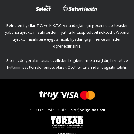
Belirtilen fiyatlar T.C. ve K.K.T.C. vatandaşları için geçerli olup tesisler
yabancı uyruklu misafirlerden fiyat farkı talep edebilmektedir. Yabancı
uyruklu misafirlere uygulanacak fiyatları çağrı merkezimizden
öğrenebilirsiniz.
Sitemizde yer alan tesis özellikleri bilgilendirme amaçlıdır, hizmet ve
kullanım saatleri dönemsel olarak Otel’ler tarafından değişitirilebilir.
SETUR SERVİS TURİSTİK A.Ş
Belge No: 728