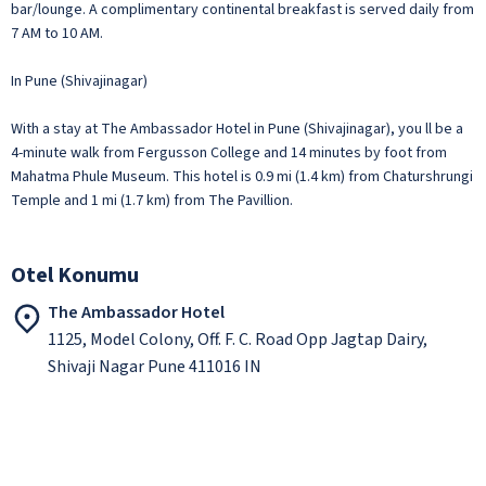
bar/lounge. A complimentary continental breakfast is served daily from
7 AM to 10 AM.
In Pune (Shivajinagar)
With a stay at The Ambassador Hotel in Pune (Shivajinagar), you ll be a
4-minute walk from Fergusson College and 14 minutes by foot from
Mahatma Phule Museum. This hotel is 0.9 mi (1.4 km) from Chaturshrungi
Temple and 1 mi (1.7 km) from The Pavillion.
Otel Konumu
The Ambassador Hotel
1125, Model Colony, Off. F. C. Road Opp Jagtap Dairy,
Shivaji Nagar Pune 411016 IN