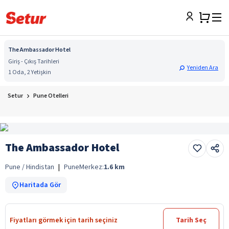
The Ambassador Hotel
Giriş - Çıkış Tarihleri
Yeniden Ara
1 Oda, 2 Yetişkin
Setur
Pune Otelleri
The Ambassador Hotel
Pune / Hindistan
|
Pune
Merkez:
1.6
km
Haritada Gör
Fiyatları görmek için tarih seçiniz
Tarih Seç