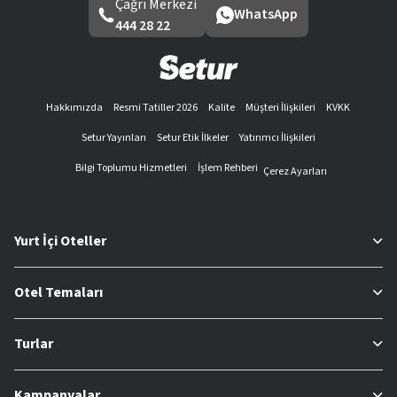
Çağrı Merkezi
WhatsApp
444 28 22
Hakkımızda
Resmi Tatiller 2026
Kalite
Müşteri İlişkileri
KVKK
Setur Yayınları
Setur Etik İlkeler
Yatırımcı İlişkileri
Bilgi Toplumu Hizmetleri
İşlem Rehberi
Çerez Ayarları
Yurt İçi Oteller
Otel Temaları
Turlar
Kampanyalar