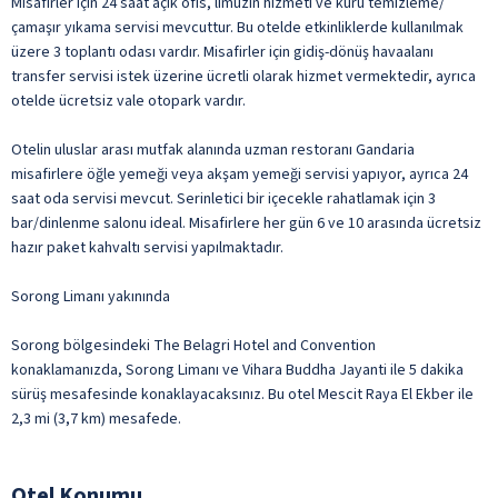
Misafirler için 24 saat açık ofis, limuzin hizmeti ve kuru temizleme/
çamaşır yıkama servisi mevcuttur. Bu otelde etkinliklerde kullanılmak
üzere 3 toplantı odası vardır. Misafirler için gidiş-dönüş havaalanı
transfer servisi istek üzerine ücretli olarak hizmet vermektedir, ayrıca
otelde ücretsiz vale otopark vardır.
Otelin uluslar arası mutfak alanında uzman restoranı Gandaria
misafirlere öğle yemeği veya akşam yemeği servisi yapıyor, ayrıca 24
saat oda servisi mevcut. Serinletici bir içecekle rahatlamak için 3
bar/dinlenme salonu ideal. Misafirlere her gün 6 ve 10 arasında ücretsiz
hazır paket kahvaltı servisi yapılmaktadır.
Sorong Limanı yakınında
Sorong bölgesindeki The Belagri Hotel and Convention
konaklamanızda, Sorong Limanı ve Vihara Buddha Jayanti ile 5 dakika
sürüş mesafesinde konaklayacaksınız. Bu otel Mescit Raya El Ekber ile
2,3 mi (3,7 km) mesafede.
Otel Konumu