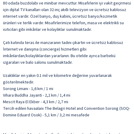
80 odada buzdolabı ve minibar mevcuttur. Misafirlerin iyi vakit geçirmesi
için dijital TV kanalları olan 32-inç akıllı televizyon ve ücretsiz kablosuz
internet vardır. Özel banyo, duş kabini, ücretsiz banyo/kozmetik
ürünleri ve terlik vardır. Misafirlerimize telefon, masa ve elektrikli su
ısıtıcıları gibi imkânlar ve kolaylıklar sunulmaktadır.
Çatı katında teras ile manzaranın tadını çıkartın ve ücretsiz kablosuz
İnternet ve danışma (concierge) hizmetleri gibi
imkânlardan/kolaylıklardan yararlanın. Bu otelde ayrıca barbekü
ızgaraları ve balo salonu sunulmaktadır.
Uzaklıklar en yakın 0.1 mil ve kilometre değerine yuvarlanarak
gösterilmektedir.
Sorong Limanı - 1,6 km / 1 mi
Vihara Buddha Jayanti - 2,2 km / 1,4 mi
Mescit Raya El Ekber - 4,3 km / 2,7 mi
Tercih edilen havaalanı The Belagri Hotel and Convention Sorong (SOQ-
Domine Eduard Osok) - 5,1 km / 3,2 mi mesafede