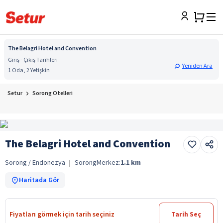
The Belagri Hotel and Convention
Giriş - Çıkış Tarihleri
Yeniden Ara
1 Oda, 2 Yetişkin
Setur
Sorong Otelleri
The Belagri Hotel and Convention
Sorong / Endonezya
|
Sorong
Merkez:
1.1
km
Haritada Gör
Fiyatları görmek için tarih seçiniz
Tarih Seç