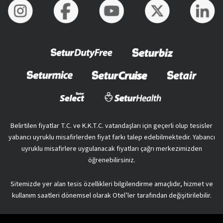
Belirtilen fiyatlar T.C. ve K.K.T.C. vatandaşları için geçerli olup tesisler
yabancı uyruklu misafirlerden fiyat farkı talep edebilmektedir. Yabancı
uyruklu misafirlere uygulanacak fiyatları çağrı merkezimizden
öğrenebilirsiniz.
Sitemizde yer alan tesis özellikleri bilgilendirme amaçlıdır, hizmet ve
kullanım saatleri dönemsel olarak Otel’ler tarafından değişitirilebilir.