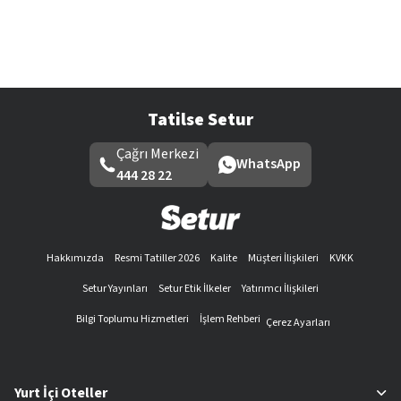
Tatilse Setur
Çağrı Merkezi
WhatsApp
444 28 22
Hakkımızda
Resmi Tatiller 2026
Kalite
Müşteri İlişkileri
KVKK
Setur Yayınları
Setur Etik İlkeler
Yatırımcı İlişkileri
Bilgi Toplumu Hizmetleri
İşlem Rehberi
Çerez Ayarları
Yurt İçi Oteller