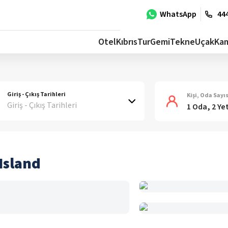
WhatsApp
444
Otel
Kıbrıs
Tur
Gemi
Tekne
Uçak
Ka
Giriş - Çıkış Tarihleri
Kişi, Oda Sayıs
Giriş - Çıkış Tarihleri
1 Oda, 2 Ye
Island