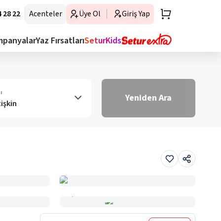
 28 22
Acenteler
Üye Ol
Giriş Yap
mpanyalar
Yaz Fırsatları
SeturKids
ı
Yeniden Ara
tişkin
Haritada Gör