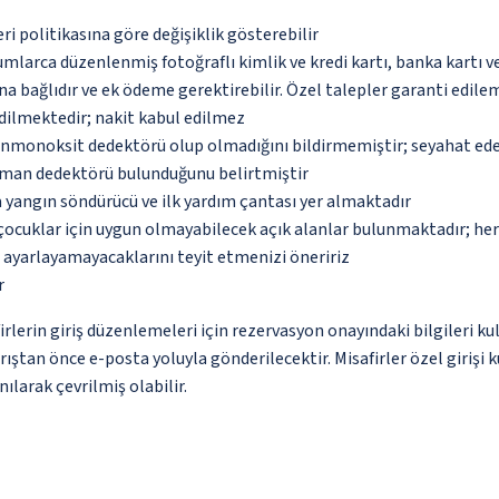
eri politikasına göre değişiklik gösterebilir
umlarca düzenlenmiş fotoğraflı kimlik ve kredi kartı, banka kartı v
na bağlıdır ve ek ödeme gerektirebilir. Özel talepler garanti edile
dilmektedir; nakit kabul edilmez
monoksit dedektörü olup olmadığını bildirmemiştir; seyahat ederke
uman dedektörü bulunduğunu belirtmiştir
 yangın söndürücü ve ilk yardım çantası yer almaktadır
çocuklar için uygun olmayabilecek açık alanlar bulunmaktadır; he
p ayarlayamayacaklarını teyit etmenizi öneririz
r
erin giriş düzenlemeleri için rezervasyon onayındaki bilgileri ku
arıştan önce e-posta yoluyla gönderilecektir. Misafirler özel giriş
ılarak çevrilmiş olabilir.