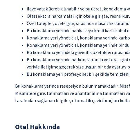
İlave yatak ücreti alınabilir ve bu ücret, konaklama y
Olası ekstra harcamalar için otele girişte, resmi kur
Özel talepler, otele giriş sırasında müsaitlik durumu
Bu konaklama yerinde banka veya kredi kartı kabul e
Konaklama yeri yöneticisi, konaklama yerinde karbon
Konaklama yeri yöneticisi, konaklama yerinde bir d
Bu konaklama yerindeki güvenlik özellikleri arasında
Bu konaklama yerinde balkon, veranda ve teras gibi 
yeriyle iletişime geçerek size uygun bir oda ayarlayı
Bu konaklama yeri profesyonel bir şekilde temizleni
Bu konaklama yerinde resepsiyon bulunmamaktadır. Misafirl
Misafirlere giriş talimatları ve anahtar alma talimatları v
tarafından sağlanan bilgiler, otomatik çeviri araçları kullan
Otel Hakkında