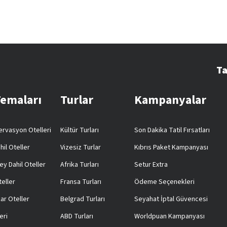
Ta
Temaları
Turlar
Kampanyalar
rvasyon Otelleri
Kültür Turları
Son Dakika Tatil Fırsatları
hil Oteller
Vizesiz Turlar
Kıbrıs Paket Kampanyası
ey Dahil Oteller
Afrika Turları
Setur Extra
teller
Fransa Turları
Ödeme Seçenekleri
ar Oteller
Belgrad Turları
Seyahat İptal Güvencesi
eri
ABD Turları
Worldpuan Kampanyası