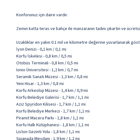
Konforunuz için daire vardır.
Zemin katta teras ve bahçe ile manzaranın tadını çıkartın ve ücrets
Uzaklıklar en yakın 0.1 mil ve kilometre değerine yuvarlanarak göst
İyon Denizi - 0,1 km / 0,1 mi
Korfu İskelesi - 0,8 km / 0,5 mi
Otobüs Terminali - 0,8 km / 0,5 mi
Ionio Üniversitesi - 1,2 km / 0,7 mi
Seramik Sanatı Müzesi - 1,3 km / 0,8 mi
Yeni Hisar - 1,3 km / 0,8 mi
Korfu Arkeoloji Müzesi - 1,4 km / 0,9 mi
Korfu Belediye Galerisi - 1,7 km / 1,1 mi
Aziz Spyridon Kilisesi - 1,7 km / 1,1 mi
Korfu Belediye Merkezi - 1,7 km / 1,1 mi
Piramit Macera Parkı - 1,8 km / 1,1 mi
Korfu Halk Kütüphanesi - 1,8 km / 1,1 mi
Liston Gezinti Yolu - 1,8 km / 1,1 mi
Spianada Meydanı - 1,9 km / 1,2 mi