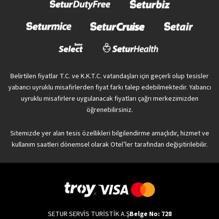
Belirtilen fiyatlar T.C. ve K.K.T.C. vatandaşları için geçerli olup tesisler
yabancı uyruklu misafirlerden fiyat farkı talep edebilmektedir. Yabancı
uyruklu misafirlere uygulanacak fiyatları çağrı merkezimizden
öğrenebilirsiniz.
Sitemizde yer alan tesis özellikleri bilgilendirme amaçlıdır, hizmet ve
kullanım saatleri dönemsel olarak Otel’ler tarafından değişitirilebilir.
SETUR SERVİS TURİSTİK A.Ş
Belge No: 728