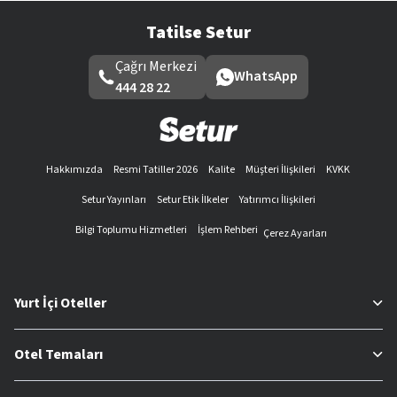
Tatilse Setur
Çağrı Merkezi
WhatsApp
444 28 22
Hakkımızda
Resmi Tatiller 2026
Kalite
Müşteri İlişkileri
KVKK
Setur Yayınları
Setur Etik İlkeler
Yatırımcı İlişkileri
Bilgi Toplumu Hizmetleri
İşlem Rehberi
Çerez Ayarları
Yurt İçi Oteller
Otel Temaları