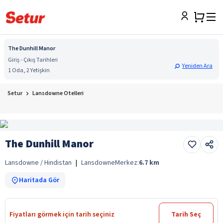
The Dunhill Manor
Giriş - Çıkış Tarihleri
Yeniden Ara
1 Oda, 2 Yetişkin
Setur
Lansdowne Otelleri
The Dunhill Manor
Lansdowne / Hindistan
|
Lansdowne
Merkez:
6.7
km
Haritada Gör
Fiyatları görmek için tarih seçiniz
Tarih Seç