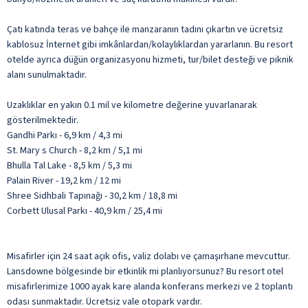
Çatı katında teras ve bahçe ile manzaranın tadını çıkartın ve ücretsiz
kablosuz İnternet gibi imkânlardan/kolaylıklardan yararlanın. Bu resort
otelde ayrıca düğün organizasyonu hizmeti, tur/bilet desteği ve piknik
alanı sunulmaktadır.
Uzaklıklar en yakın 0.1 mil ve kilometre değerine yuvarlanarak
gösterilmektedir.
Gandhi Parkı - 6,9 km / 4,3 mi
St. Mary s Church - 8,2 km / 5,1 mi
Bhulla Tal Lake - 8,5 km / 5,3 mi
Palain River - 19,2 km / 12 mi
Shree Sidhbali Tapınağı - 30,2 km / 18,8 mi
Corbett Ulusal Parkı - 40,9 km / 25,4 mi
Misafirler için 24 saat açık ofis, valiz dolabı ve çamaşırhane mevcuttur.
Lansdowne bölgesinde bir etkinlik mi planlıyorsunuz? Bu resort otel
misafirlerimize 1000 ayak kare alanda konferans merkezi ve 2 toplantı
odası sunmaktadır. Ücretsiz vale otopark vardır.