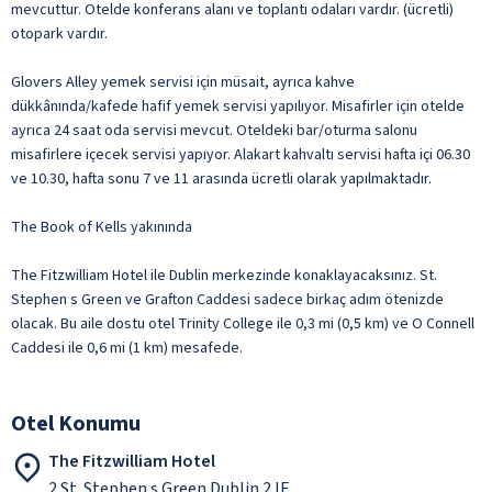
mevcuttur. Otelde konferans alanı ve toplantı odaları vardır. (ücretli)
otopark vardır.
Glovers Alley yemek servisi için müsait, ayrıca kahve
dükkânında/kafede hafif yemek servisi yapılıyor. Misafirler için otelde
ayrıca 24 saat oda servisi mevcut. Oteldeki bar/oturma salonu
misafirlere içecek servisi yapıyor. Alakart kahvaltı servisi hafta içi 06.30
ve 10.30, hafta sonu 7 ve 11 arasında ücretli olarak yapılmaktadır.
The Book of Kells yakınında
The Fitzwilliam Hotel ile Dublin merkezinde konaklayacaksınız. St.
Stephen s Green ve Grafton Caddesi sadece birkaç adım ötenizde
olacak. Bu aile dostu otel Trinity College ile 0,3 mi (0,5 km) ve O Connell
Caddesi ile 0,6 mi (1 km) mesafede.
Otel Konumu
The Fitzwilliam Hotel
2 St. Stephen s Green Dublin 2 IE