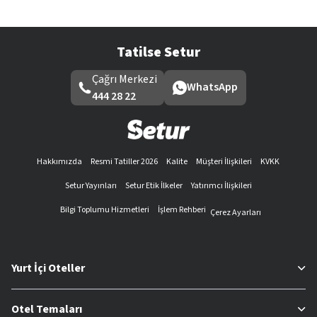
Tatilse Setur
Çağrı Merkezi
WhatsApp
444 28 22
Hakkımızda
Resmi Tatiller 2026
Kalite
Müşteri İlişkileri
KVKK
Setur Yayınları
Setur Etik İlkeler
Yatırımcı İlişkileri
Bilgi Toplumu Hizmetleri
İşlem Rehberi
Çerez Ayarları
Yurt İçi Oteller
Otel Temaları