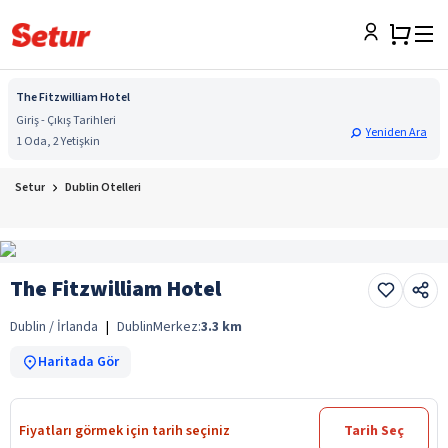
The Fitzwilliam Hotel
Giriş - Çıkış Tarihleri
Yeniden Ara
1 Oda, 2 Yetişkin
Setur
Dublin Otelleri
The Fitzwilliam Hotel
Dublin / İrlanda
|
Dublin
Merkez:
3.3
km
Haritada Gör
Fiyatları görmek için tarih seçiniz
Tarih Seç