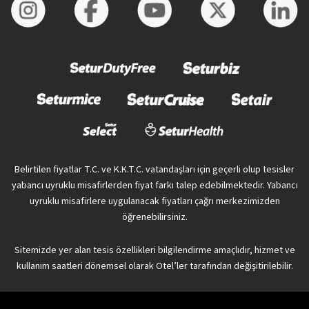
Belirtilen fiyatlar T.C. ve K.K.T.C. vatandaşları için geçerli olup tesisler
yabancı uyruklu misafirlerden fiyat farkı talep edebilmektedir. Yabancı
uyruklu misafirlere uygulanacak fiyatları çağrı merkezimizden
öğrenebilirsiniz.
Sitemizde yer alan tesis özellikleri bilgilendirme amaçlıdır, hizmet ve
kullanım saatleri dönemsel olarak Otel’ler tarafından değişitirilebilir.