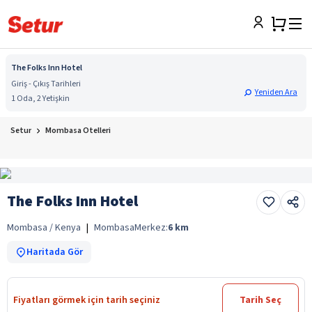
The Folks Inn Hotel
Giriş - Çıkış Tarihleri
Yeniden Ara
1 Oda, 2 Yetişkin
Setur
Mombasa Otelleri
The Folks Inn Hotel
Mombasa / Kenya
|
Mombasa
Merkez:
6
km
Haritada Gör
Fiyatları görmek için tarih seçiniz
Tarih Seç