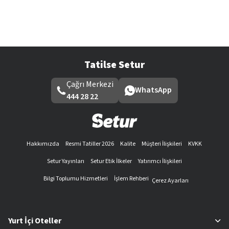
Tatilse Setur
Çağrı Merkezi
WhatsApp
444 28 22
Hakkımızda
Resmi Tatiller 2026
Kalite
Müşteri İlişkileri
KVKK
Setur Yayınları
Setur Etik İlkeler
Yatırımcı İlişkileri
Bilgi Toplumu Hizmetleri
İşlem Rehberi
Çerez Ayarları
Yurt İçi Oteller