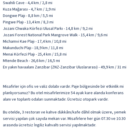
Swahili Cave - 4,4 km / 2,8 mi
Kuza Mağarası - 4,7 km / 2,9 mi
Dongwe Plajı - 8,8 km / 5,5 mi
Pingwe Plajı - 13,4 km / 8,3 mi
Jozani Chwaka Körfezi Ulusal Parkı - 14,8 km / 9,2 mi
Jozani Forest National Park Mangrove Walk - 15,4 km / 9,6 mi
Michamvi Kae Plajı - 17,4 km / 10,8 mi
Makunduchi Plajı - 18,9 km / 11,8 mi
Menai Körfezi Plajı - 25,4 km / 15,8 mi
Mtende Beach - 26,6 km / 16,5 mi
En yakın havaalanı Zanzibar (ZNZ-Zanzibar Uluslararası) - 49,9 km / 31 mi
Misafirler için ofis ve valiz dolabı vardır. Paje bölgesinde bir etkinlik mi
planlıyorsunuz? Bu otel misafirlerimize 54 ayak kare alanda konferans
alanı ve toplantı odaları sunmaktadır. Ücretsiz otopark vardır.
Bu otelde, 3 restoran ve kahve dükkânı/kafe dâhil olmak üzere, yemek
servisi yapılan çok sayıda mekan var. Misafirlere her gün 07.30 ve 10.30
arasında ücretsiz İngiliz kahvaltı servisi yapılmaktadır.