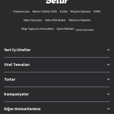
Hakkımızda
Resmi Tatiller 2026
Kalite
Müşteri İlişkileri
KVKK
Setur Yayınları
Setur Etik İlkeler
Yatırımcı İlişkileri
Bilgi Toplumu Hizmetleri
İşlem Rehberi
Çerez Ayarları
Yurt İçi Oteller
Otel Temaları
Turlar
Kampanyalar
Diğer Hizmetlerimiz