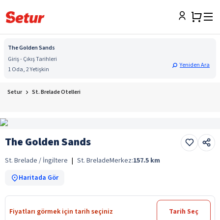
The Golden Sands
Giriş - Çıkış Tarihleri
Yeniden Ara
1 Oda, 2 Yetişkin
Setur
St. Brelade Otelleri
The Golden Sands
St. Brelade / İngiltere
|
St. Brelade
Merkez:
157.5
km
Haritada Gör
Fiyatları görmek için tarih seçiniz
Tarih Seç