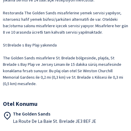
yıkama servisi ve 24 saat açık resepsiyon mevcuttur.
Restoranda The Golden Sands misafirlerine yemek servisi yapılıyor,
isterseniz hafif yemek büfesi/şarküteri alternatifi de var. Oteldeki
bar/oturma salonu misafirlere içecek servisi yapıyor. Misafirlere her gün
8 ve 10 arasında ücretli tam kahvaltı servisi yapılmaktadır.
St Brelade s Bay Plajı yakınında
The Golden Sands misafirlere St. Brelade bölgesinde, plajda, St
Brelade s Bay Plajı ve Jersey Limanı ile 15 dakika sürüş mesafesinde
konaklama fırsatı sunuyor. Bu plaj olan otel Sir Winston Churchill
Memorial Gardens ile 0,2 mi (0,3 km) ve St. Brelade s Kilisesi ile 0,3 mi
(0,5 km) mesafede.
Otel Konumu
The Golden Sands
La Route De La Baie St. Brelade JE3 8EF JE