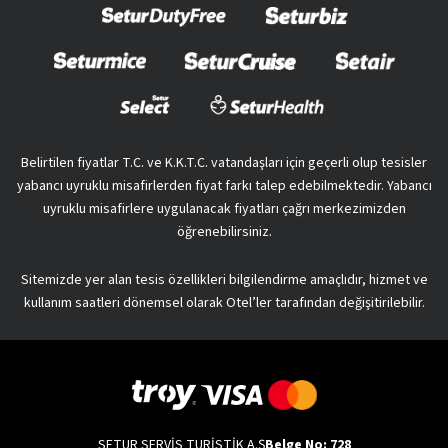
Belirtilen fiyatlar T.C. ve K.K.T.C. vatandaşları için geçerli olup tesisler
yabancı uyruklu misafirlerden fiyat farkı talep edebilmektedir. Yabancı
uyruklu misafirlere uygulanacak fiyatları çağrı merkezimizden
öğrenebilirsiniz.
Sitemizde yer alan tesis özellikleri bilgilendirme amaçlıdır, hizmet ve
kullanım saatleri dönemsel olarak Otel’ler tarafından değişitirilebilir.
SETUR SERVİS TURİSTİK A.Ş
Belge No: 728