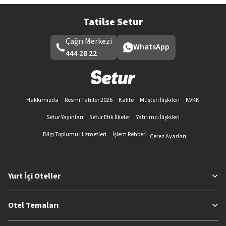
Tatilse Setur
Çağrı Merkezi
WhatsApp
444 28 22
Hakkımızda
Resmi Tatiller 2026
Kalite
Müşteri İlişkileri
KVKK
Setur Yayınları
Setur Etik İlkeler
Yatırımcı İlişkileri
Bilgi Toplumu Hizmetleri
İşlem Rehberi
Çerez Ayarları
Yurt İçi Oteller
Otel Temaları