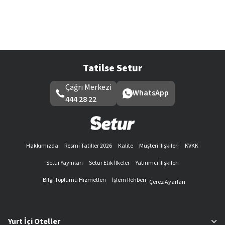
Tatilse Setur
Çağrı Merkezi
WhatsApp
444 28 22
Hakkımızda
Resmi Tatiller 2026
Kalite
Müşteri İlişkileri
KVKK
Setur Yayınları
Setur Etik İlkeler
Yatırımcı İlişkileri
Bilgi Toplumu Hizmetleri
İşlem Rehberi
Çerez Ayarları
Yurt İçi Oteller