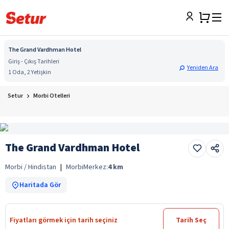
The Grand Vardhman Hotel
Giriş - Çıkış Tarihleri
Yeniden Ara
1 Oda, 2 Yetişkin
Setur
Morbi Otelleri
The Grand Vardhman Hotel
Morbi / Hindistan
|
Morbi
Merkez:
4
km
Haritada Gör
Fiyatları görmek için tarih seçiniz
Tarih Seç