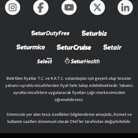
Belirtilen fiyatlar T.C. ve K.K.T.C. vatandaşları için geçerli olup tesisler
yabancı uyruklu misafirlerden fiyat farkı talep edebilmektedir. Yabancı
uyruklu misafirlere uygulanacak fiyatları çağrı merkezimizden
öğrenebilirsiniz.
Sitemizde yer alan tesis özellikleri bilgilendirme amaçlıdır, hizmet ve
kullanım saatleri dönemsel olarak Otel’ler tarafından değişitirilebilir.