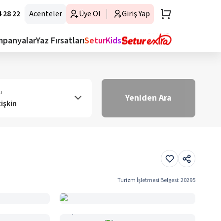
 28 22
Acenteler
Üye Ol
Giriş Yap
mpanyalar
Yaz Fırsatları
SeturKids
ı
Yeniden Ara
tişkin
Turizm İşletmesi Belgesi
:
20295
Haritada Gör