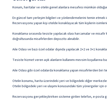
Konum, haritalar ve otelin genel alanlara mesafesi mümkün olduğunca
En güncel tam yerleşim bilgileri ve yönlendirmelerini temin etmek i
Rezervasyonu yapan kişi otelde konaklayacak tüm kişilerin isimleri
Konaklama sırasında tesiste yapılacak olası harcamalar ve misafir k
doğrultusunda misafirlerden depozito alınabilir.
Aile Odası ve bazı özel odalar dışında yapılacak 2+2 ve 3+1 konakla
Tesiste hizmet veren açık alanların kullanımı mevsim koşullarına bağ
Aile Odası gibi özel odalarda konaklama yapan misafirlerden biri te
Otelin konumu, harita üzerindeki yeri ve bölgedeki diğer merkezlere 
Otelin bölgedeki yeri ve ulaşımı konusundaki tüm yönergeler için ote
Rezervasyonu gerçekleştirirken sisteme girilen telefon, e-posta gib