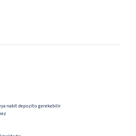
eya nakit depozito gerekebilir
mez