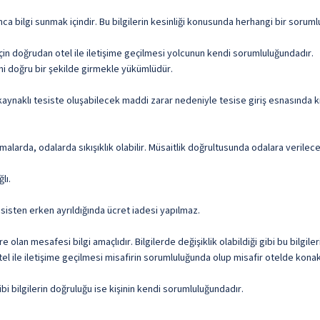
 bilgi sunmak içindir. Bu bilgilerin kesinliği konusunda herhangi bir soruml
çin doğrudan otel ile iletişime geçilmesi yolcunun kendi sorumluluğundadır.
ni doğru bir şekilde girmekle yükümlüdür.
aynaklı tesiste oluşabilecek maddi zarar nedeniyle tesise giriş esnasında kr
malarda, odalarda sıkışıklık olabilir. Müsaitlik doğrultusunda odalara verile
lı.
sisten erken ayrıldığında ücret iadesi yapılmaz.
olan mesafesi bilgi amaçlıdır. Bilgilerde değişiklik olabildiği gibi bu bilgil
l ile iletişime geçilmesi misafirin sorumluluğunda olup misafir otelde konakl
i bilgilerin doğruluğu ise kişinin kendi sorumluluğundadır.