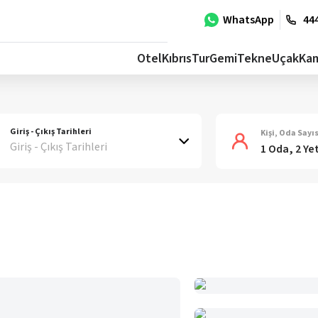
WhatsApp
444
Otel
Kıbrıs
Tur
Gemi
Tekne
Uçak
Ka
Giriş - Çıkış Tarihleri
Kişi, Oda Sayıs
Giriş - Çıkış Tarihleri
1 Oda, 2 Ye