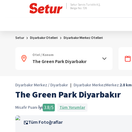
Setur Servis Turistik A.Ş.
Belge No: 728
Setur
Diyarbakır Otelleri
Diyarbakır Merkez Otelleri
Otel / Konum
Diyarbakır Merkez / Diyarbakır
|
Diyarbakır Merkez
Merkez:
2.8
km
The Green Park Diyarbakır
3.8
/5
Misafir Puanı
İyi
Tüm Yorumlar
Tüm Fotoğraflar