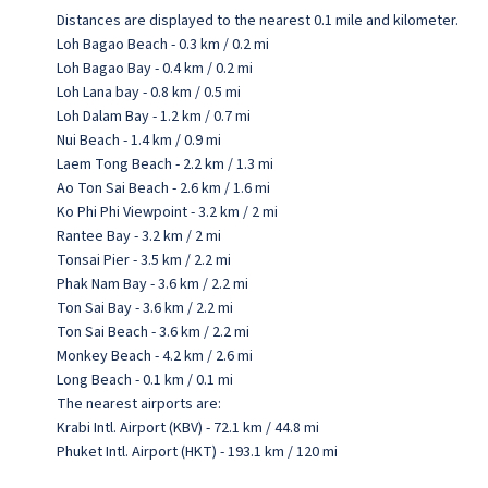
Distances are displayed to the nearest 0.1 mile and kilometer.
Loh Bagao Beach - 0.3 km / 0.2 mi
Loh Bagao Bay - 0.4 km / 0.2 mi
Loh Lana bay - 0.8 km / 0.5 mi
Loh Dalam Bay - 1.2 km / 0.7 mi
Nui Beach - 1.4 km / 0.9 mi
Laem Tong Beach - 2.2 km / 1.3 mi
Ao Ton Sai Beach - 2.6 km / 1.6 mi
Ko Phi Phi Viewpoint - 3.2 km / 2 mi
Rantee Bay - 3.2 km / 2 mi
Tonsai Pier - 3.5 km / 2.2 mi
Phak Nam Bay - 3.6 km / 2.2 mi
Ton Sai Bay - 3.6 km / 2.2 mi
Ton Sai Beach - 3.6 km / 2.2 mi
Monkey Beach - 4.2 km / 2.6 mi
Long Beach - 0.1 km / 0.1 mi
The nearest airports are:
Krabi Intl. Airport (KBV) - 72.1 km / 44.8 mi
Phuket Intl. Airport (HKT) - 193.1 km / 120 mi