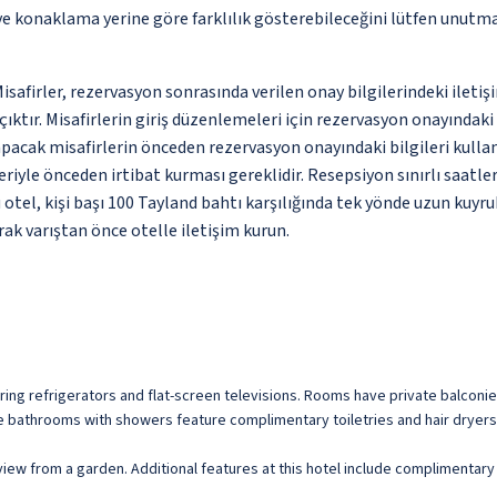
 ve konaklama yerine göre farklılık gösterebileceğini lütfen unutm
Misafirler, rezervasyon sonrasında verilen onay bilgilerindeki ileti
açıktır. Misafirlerin giriş düzenlemeleri için rezervasyon onayında
apacak misafirlerin önceden rezervasyon onayındaki bilgileri kulla
eriyle önceden irtibat kurması gereklidir. Resepsiyon sınırlı saatl
otel, kişi başı 100 Tayland bahtı karşılığında tek yönde uzun kuyr
ak varıştan önce otelle iletişim kurun.
uring refrigerators and flat-screen televisions. Rooms have private balco
te bathrooms with showers feature complimentary toiletries and hair dryers
view from a garden. Additional features at this hotel include complimentary