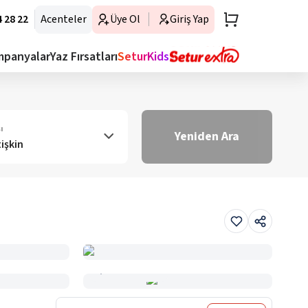
 28 22
Acenteler
Üye Ol
Giriş Yap
mpanyalar
Yaz Fırsatları
SeturKids
ı
Yeniden Ara
tişkin
Haritada Gör