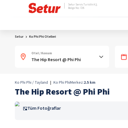
Setur Servis Turistik A.Ş.
Belge No: 728
Setur
Ko Phi Phi Otelleri
Otel / Konum
Ko Phi Phi / Tayland
|
Ko Phi Phi
Merkez:
2.5
km
The Hip Resort @ Phi Phi
Tüm Fotoğraflar