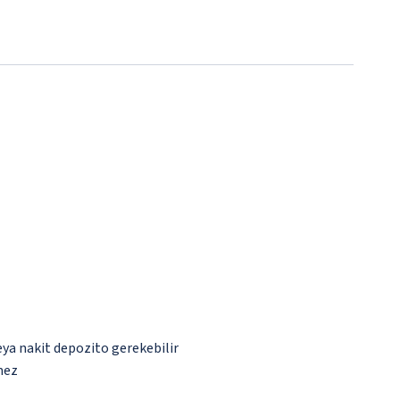
eya nakit depozito gerekebilir
mez