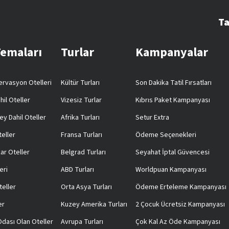
Ta
Temaları
Turlar
Kampanyalar
rvasyon Otelleri
Kültür Turları
Son Dakika Tatil Fırsatları
hil Oteller
Vizesiz Turlar
Kıbrıs Paket Kampanyası
ey Dahil Oteller
Afrika Turları
Setur Extra
teller
Fransa Turları
Ödeme Seçenekleri
ar Oteller
Belgrad Turları
Seyahat İptal Güvencesi
eri
ABD Turları
Worldpuan Kampanyası
teller
Orta Asya Turları
Ödeme Erteleme Kampanyası
er
Kuzey Amerika Turları
2 Çocuk Ücretsiz Kampanyası
 Odası Olan Oteller
Avrupa Turları
Çok Kal Az Öde Kampanyası