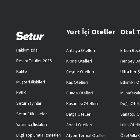
Yurt İçi Oteller
Otel 
Hakkımızda
Antalya Otelleri
Erken Reze
Resmi Tatiller 2026
Kıbrıs Otelleri
Her Şey Da
Kalite
Çeşme Otelleri
Ultra Her Ş
Müşteri İlişkileri
Kaş Otelleri
Etkinlikli O
KVKK
Cunda Otelleri
Muhafazak
Setur Yayınları
Kuşadası Otelleri
Doğa Otell
Setur Etik İlkeler
Datça Otelleri
Sanatçılı O
Yatırımcı İlişkileri
Abant Otelleri
Lüks Otell
Bilgi Toplumu Hizmetleri
Afyon Termal Oteller
Özel Villa