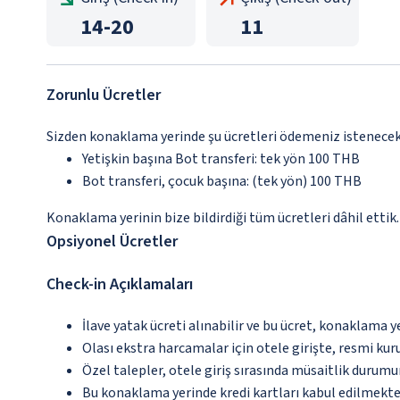
14
-
20
11
Zorunlu Ücretler
Sizden konaklama yerinde şu ücretleri ödemeniz istenecektir
Yetişkin başına Bot transferi: tek yön 100 THB
Bot transferi, çocuk başına: (tek yön) 100 THB
Konaklama yerinin bize bildirdiği tüm ücretleri dâhil ettik.
Opsiyonel Ücretler
Check-in Açıklamaları
İlave yatak ücreti alınabilir ve bu ücret, konaklama y
Olası ekstra harcamalar için otele girişte, resmi kur
Özel talepler, otele giriş sırasında müsaitlik durumu
Bu konaklama yerinde kredi kartları kabul edilmekte