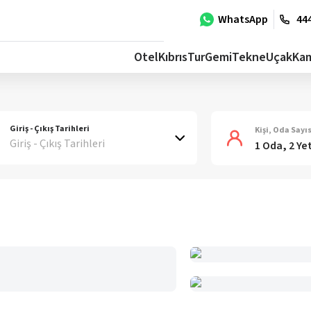
WhatsApp
444
Otel
Kıbrıs
Tur
Gemi
Tekne
Uçak
Ka
Giriş - Çıkış Tarihleri
Kişi, Oda Sayıs
Giriş - Çıkış Tarihleri
1 Oda, 2 Ye