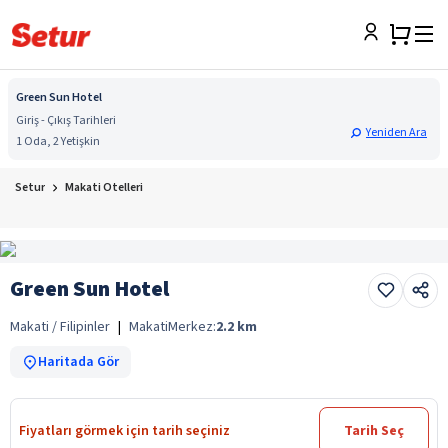
Green Sun Hotel
Giriş - Çıkış Tarihleri
Yeniden Ara
1 Oda, 2 Yetişkin
Setur
Makati Otelleri
Green Sun Hotel
Makati / Filipinler
|
Makati
Merkez:
2.2
km
Haritada Gör
Fiyatları görmek için tarih seçiniz
Tarih Seç