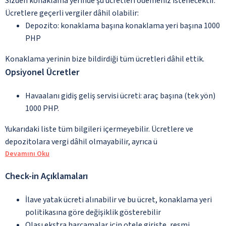
Sizden konaklama yerinde şu ücretleri ödemeniz istenecektir.
Ücretlere geçerli vergiler dâhil olabilir:
Depozito: konaklama başına konaklama yeri başına 1000
PHP
Konaklama yerinin bize bildirdiği tüm ücretleri dâhil ettik.
Opsiyonel Ücretler
Havaalanı gidiş geliş servisi ücreti: araç başına (tek yön)
1000 PHP.
Yukarıdaki liste tüm bilgileri içermeyebilir. Ücretlere ve
depozitolara vergi dâhil olmayabilir, ayrıca ü
Devamını Oku
Check-in Açıklamaları
İlave yatak ücreti alınabilir ve bu ücret, konaklama yeri
politikasına göre değişiklik gösterebilir
Olası ekstra harcamalar için otele girişte, resmi