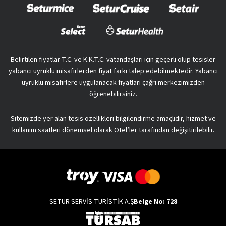
Belirtilen fiyatlar T.C. ve K.K.T.C. vatandaşları için geçerli olup tesisler
yabancı uyruklu misafirlerden fiyat farkı talep edebilmektedir. Yabancı
uyruklu misafirlere uygulanacak fiyatları çağrı merkezimizden
öğrenebilirsiniz.
Sitemizde yer alan tesis özellikleri bilgilendirme amaçlıdır, hizmet ve
kullanım saatleri dönemsel olarak Otel’ler tarafından değişitirilebilir.
SETUR SERVİS TURİSTİK A.Ş
Belge No: 728