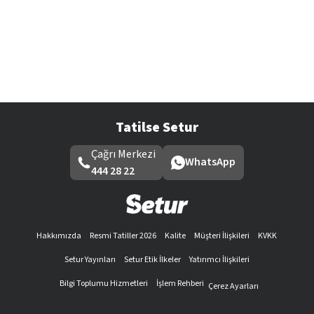
Tatilse Setur
Çağrı Merkezi
WhatsApp
444 28 22
Hakkımızda
Resmi Tatiller 2026
Kalite
Müşteri İlişkileri
KVKK
Setur Yayınları
Setur Etik İlkeler
Yatırımcı İlişkileri
Bilgi Toplumu Hizmetleri
İşlem Rehberi
Çerez Ayarları