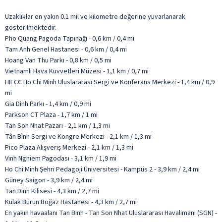
Uzaklıklar en yakın 0.1 mil ve kilometre değerine yuvarlanarak
gösterilmektedir.
Pho Quang Pagoda Tapınağı - 0,6 km / 0,4 mi
Tam Anh Genel Hastanesi - 0,6 km / 0,4 mi
Hoang Van Thu Parkı - 0,8 km / 0,5 mi
Vietnamlı Hava Kuvvetleri Müzesi - 1,1 km / 0,7 mi
HIECC Ho Chi Minh Uluslararası Sergi ve Konferans Merkezi - 1,4 km / 0,9
mi
Gia Dinh Parkı - 1,4 km / 0,9 mi
Parkson CT Plaza - 1,7 km / 1 mi
Tan Son Nhat Pazarı - 2,1 km / 1,3 mi
Tân Bình Sergi ve Kongre Merkezi - 2,1 km / 1,3 mi
Pico Plaza Alışveriş Merkezi - 2,1 km / 1,3 mi
Vinh Nghiem Pagodası - 3,1 km / 1,9 mi
Ho Chi Minh Şehri Pedagoji Üniversitesi - Kampüs 2 - 3,9 km / 2,4 mi
Güney Saigon - 3,9 km / 2,4 mi
Tan Dinh Kilisesi - 4,3 km / 2,7 mi
Kulak Burun Boğaz Hastanesi - 4,3 km / 2,7 mi
En yakın havaalanı Tan Binh - Tan Son Nhat Uluslararası Havalimanı (SGN) -