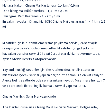
Üç Kral Anıtı - 1,2 km / 0,8 mi
Maharaj Nakorn Chiang Mai Hastanesi - 1,4 km / 0,9 mi
Old Chiang Mai Kültür Merkezi - 1,4 km / 0,9 mi
Chiangmai Ram Hastanesi - 1,7 km / 1 mi
En yakın havaalanı Chiang Mai (CNX-Chiang Mai Uluslararası) - 4,4 km / 2,7
mi
Misafirler için kuru temizleme/çamaşır yıkama servisi, 24 saat açık
resepsiyon ve valiz dolabı mevcuttur. Misafirler için gidiş-dönüş
havaalanı transfer servisi 24 saat ücretli olarak hizmet vermektedir,
ayrıca otelde ücretsiz otopark vardır.
Tayland mutfağı sevenler için The Kitchen ideal; otelin restoranı
misafirlere içecek servisi yapılan bar/oturma salonu ile dikkat çekiyor.
Ayrıca belirli saatlerde oda servisi imkanı mevcut. Misafirlere her gün 7
ve 11 arasında ücretli İngiliz kahvaltı servisi yapılmaktadır.
Chiang Mai (Eski Şehir Merkezi) içinde
The Inside House size Chiang Mai (Eski Şehir Merkezi) bölgesinde,