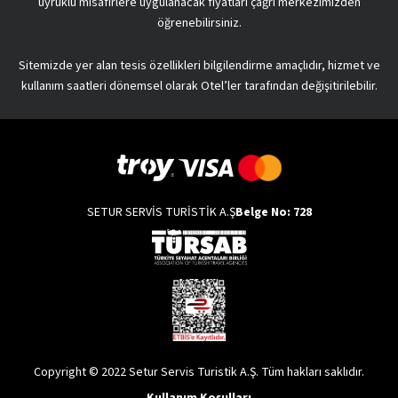
uyruklu misafirlere uygulanacak fiyatları çağrı merkezimizden
öğrenebilirsiniz.
Sitemizde yer alan tesis özellikleri bilgilendirme amaçlıdır, hizmet ve
kullanım saatleri dönemsel olarak Otel’ler tarafından değişitirilebilir.
SETUR SERVİS TURİSTİK A.Ş
Belge No: 728
Copyright © 2022 Setur Servis Turistik A.Ş. Tüm hakları saklıdır.
Kullanım Koşulları