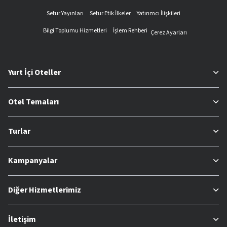
Setur Yayınları
Setur Etik İlkeler
Yatırımcı İlişkileri
Bilgi Toplumu Hizmetleri
İşlem Rehberi
Çerez Ayarları
Yurt İçi Oteller
Otel Temaları
Turlar
Kampanyalar
Diğer Hizmetlerimiz
İletişim