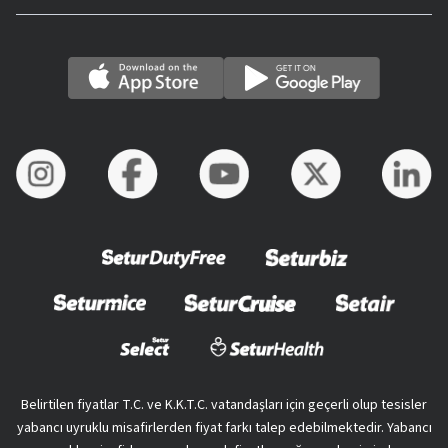
Belirtilen fiyatlar T.C. ve K.K.T.C. vatandaşları için geçerli olup tesisler
yabancı uyruklu misafirlerden fiyat farkı talep edebilmektedir. Yabancı