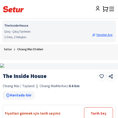
The Inside House
Giriş - Çıkış Tarihleri
Yeniden Ara
1 Oda, 2 Yetişkin
Setur
Chiang Mai Otelleri
The Inside House
Chiang Mai / Tayland
|
Chiang Mai
Merkez:
0.6
km
Haritada Gör
Fiyatları görmek için tarih seçiniz
Tarih Seç