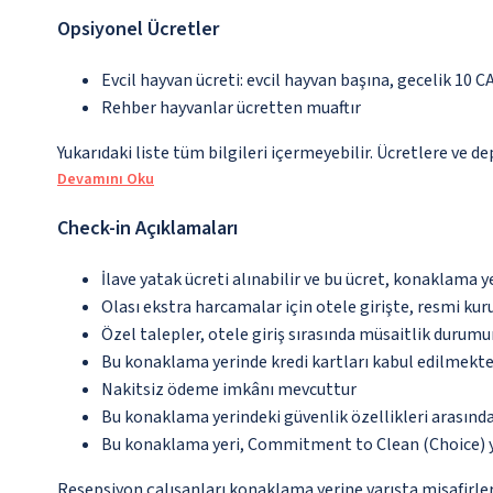
Opsiyonel Ücretler
Evcil hayvan ücreti: evcil hayvan başına, gecelik 10 C
Rehber hayvanlar ücretten muaftır
Yukarıdaki liste tüm bilgileri içermeyebilir. Ücretlere ve d
Devamını Oku
Check-in Açıklamaları
İlave yatak ücreti alınabilir ve bu ücret, konaklama y
Olası ekstra harcamalar için otele girişte, resmi kur
Özel talepler, otele giriş sırasında müsaitlik durumu
Bu konaklama yerinde kredi kartları kabul edilmekte
Nakitsiz ödeme imkânı mevcuttur
Bu konaklama yerindeki güvenlik özellikleri arasınd
Bu konaklama yeri, Commitment to Clean (Choice) y
Resepsiyon çalışanları konaklama yerine varışta misafirleri