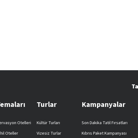
Ta
Temaları
Turlar
Kampanyalar
rvasyon Otelleri
Kültür Turları
Son Dakika Tatil Fırsatları
hil Oteller
Vizesiz Turlar
Kıbrıs Paket Kampanyası