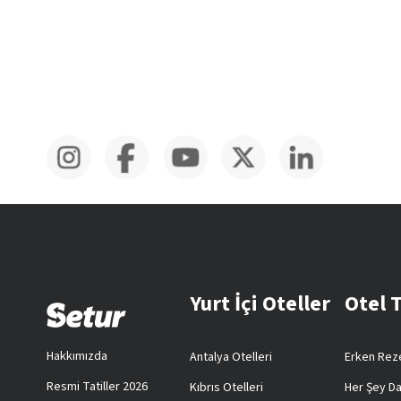
Yurt İçi Oteller
Otel 
Hakkımızda
Antalya Otelleri
Erken Reze
Resmi Tatiller 2026
Kıbrıs Otelleri
Her Şey Da