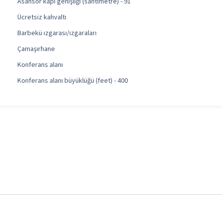
Asansör kapı genişliği (santimetre) - 91
Ücretsiz kahvaltı
Barbekü ızgarası/ızgaraları
Çamaşırhane
Konferans alanı
Konferans alanı büyüklüğü (feet) - 400