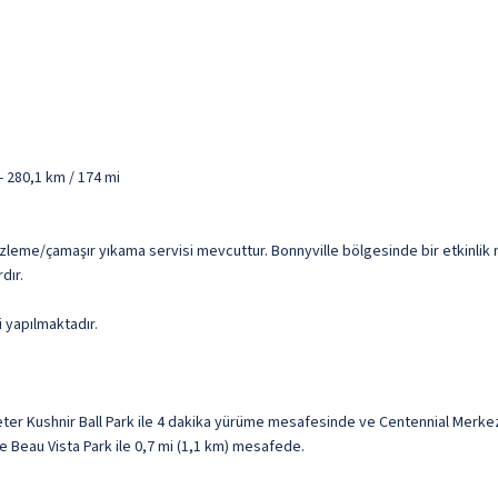
 280,1 km / 174 mi
temizleme/çamaşır yıkama servisi mevcuttur. Bonnyville bölgesinde bir etkinlik
dır.
i yapılmaktadır.
ter Kushnir Ball Park ile 4 dakika yürüme mesafesinde ve Centennial Merkez
ve Beau Vista Park ile 0,7 mi (1,1 km) mesafede.