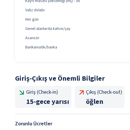
Kayıt masası yüksekliği (inç) - 36
Valiz dolabı
Her gün
Genel alanlarda kahve/çay
Asansör
Bankamatik/banka
Giriş-Çıkış ve Önemli Bilgiler
Giriş (Check-in)
Çıkış (Check-out)
15
-
gece yarısı
öğlen
Zorunlu Ücretler