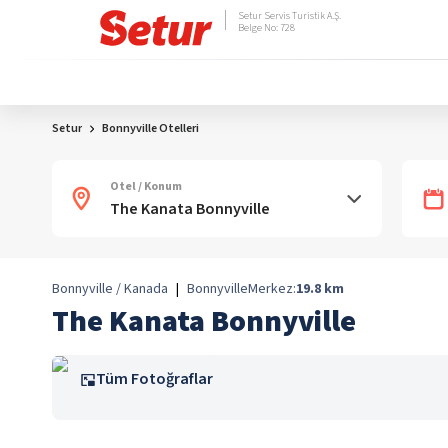
Setur Servis Turistik A.Ş.
Belge No: 728
Setur
Bonnyville Otelleri
Otel / Konum
Bonnyville / Kanada
|
Bonnyville
Merkez:
19.8
km
The Kanata Bonnyville
Tüm Fotoğraflar