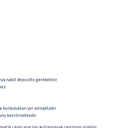
eya nakit depozito gerekebilir
mez
e korkulukları yer almaktadır
nu belirtmektedir.
tik çeviri araçları kullanılarak çevrilmiş olabilir.