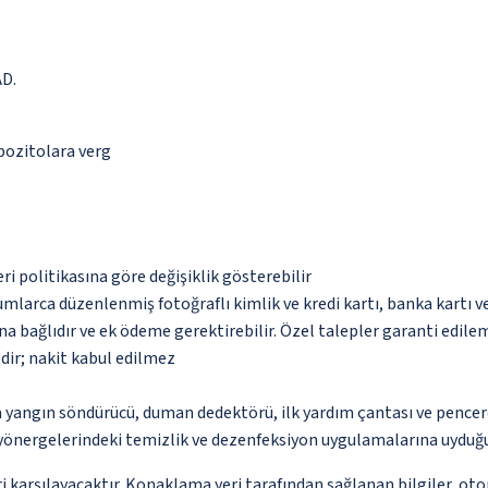
AD.
epozitolara verg
eri politikasına göre değişiklik gösterebilir
umlarca düzenlenmiş fotoğraflı kimlik ve kredi kartı, banka kartı v
na bağlıdır ve ek ödeme gerektirebilir. Özel talepler garanti edile
dir; nakit kabul edilmez
a yangın söndürücü, duman dedektörü, ilk yardım çantası ve pencer
önergelerindeki temizlik ve dezenfeksiyon uygulamalarına uyduğu
 karşılayacaktır. Konaklama yeri tarafından sağlanan bilgiler, otoma