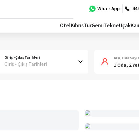
WhatsApp
444
Otel
Kıbrıs
Tur
Gemi
Tekne
Uçak
Ka
Giriş - Çıkış Tarihleri
Kişi, Oda Sayıs
Giriş - Çıkış Tarihleri
1 Oda, 2 Ye