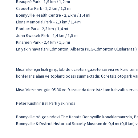
Beaupré Park - 1,9 km / 1,2 mi
Caouette Park - 2,2 km / 1,3 mi
Bonnyville Health Centre - 2,2 km / 1,4 mi
Lions Memorial Park - 2,3 km / 1,4 mi
Pontiac Park - 2,3 km / 1,4 mi
John Kwasek Park - 2,4 km / 1,5 mi
Kinsmen Park - 2,4 km / 1,5 mi
En yakın havaalanı Edmonton, Alberta (YEG-Edmonton Uluslararası) -
Misafirler için hızlı giriş, lobide ücretsiz gazete servisi ve kuru 
konferans alanı ve toplantı odası sunmaktadır. Ücretsiz otopark var
Misafirlere her gün 05.30 ve 9 arasında ücretsiz tam kahvaltı servis
Peter Kushnir Ball Park yakınında
Bonnyville bölgesindeki The Kanata Bonnyville konaklamanızda, Pe
Bonnyville & District Historical Society Museum ile 0,4 mi (0,6 km) 