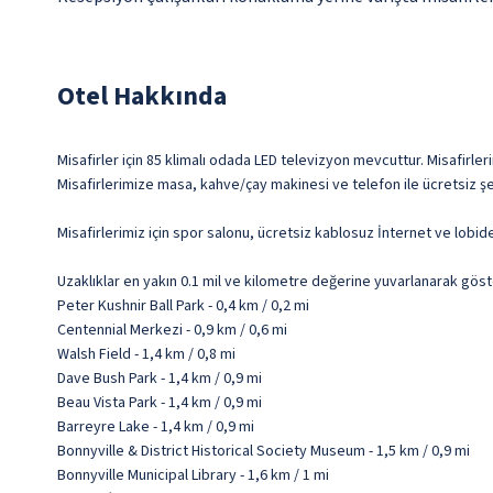
Otel Hakkında
Misafirler için 85 klimalı odada LED televizyon mevcuttur. Misafirle
Misafirlerimize masa, kahve/çay makinesi ve telefon ile ücretsiz şe
Misafirlerimiz için spor salonu, ücretsiz kablosuz İnternet ve lobi
Uzaklıklar en yakın 0.1 mil ve kilometre değerine yuvarlanarak göst
Peter Kushnir Ball Park - 0,4 km / 0,2 mi
Centennial Merkezi - 0,9 km / 0,6 mi
Walsh Field - 1,4 km / 0,8 mi
Dave Bush Park - 1,4 km / 0,9 mi
Beau Vista Park - 1,4 km / 0,9 mi
Barreyre Lake - 1,4 km / 0,9 mi
Bonnyville & District Historical Society Museum - 1,5 km / 0,9 mi
Bonnyville Municipal Library - 1,6 km / 1 mi