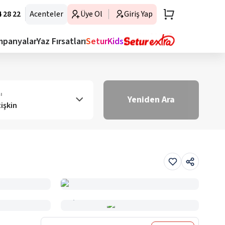
 28 22
Acenteler
Üye Ol
Giriş Yap
mpanyalar
Yaz Fırsatları
SeturKids
ı
Yeniden Ara
tişkin
Haritada Gör