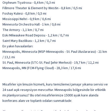
Orpheum Tiyatrosu - 0,4 km / 0,3 mi
Fillmore Theater & Element by Westin - 0,8 km / 0,5 mi
Foshay Kulesi - 0,8 km / 0,5 mi
Mississippi Nehri - 0,9 km / 0,6 mi
Minnesota Orchestra Hall - 1 km / 0,6 mi
The Armory - 1,1 km / 0,7 mi
Eski Milwaukee Road Deposu - 1,2 km / 0,7 mi
Saint Mary Bazilikası - 1,2 km / 0,7 mi
En yakın havaalanları:
Minneapolis, Minnesota (MSP-Minneapolis - St. Paul Uluslararası) - 21 km
/ 13,1 mi
St. Paul, Minnesota (STC-St. Paul Şehir Merkezi) - 19,7 km / 12,2 mi
Minneapolis, MN (FCM-Flying Cloud) - 28,3 km / 17,6 mi
Misafirler için limuzin hizmeti, kuru temizleme/çamaşır yıkama servisi ve
24 saat açık resepsiyon mevcuttur. Minneapolis bölgesinde bir etkinlik
mi planlıyorsunuz? Bu otel misafirlerimize 15000 ayak kare alanda
konferans alanı ve toplantı odaları sunmaktadır.