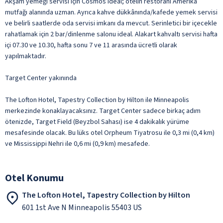
Akşam yemeği servisi için Cosmos ideal; otelin restoranı Amerika
mutfağı alanında uzman. Ayrıca kahve dükkânında/kafede yemek servisi
ve belirli saatlerde oda servisi imkanı da mevcut. Serinletici bir içecekle
rahatlamak için 2 bar/dinlenme salonu ideal. Alakart kahvaltı servisi hafta
içi 07.30 ve 10.30, hafta sonu 7 ve 11 arasında ücretli olarak
yapılmaktadır.
Target Center yakınında
The Lofton Hotel, Tapestry Collection by Hilton ile Minneapolis
merkezinde konaklayacaksınız. Target Center sadece birkaç adım
ötenizde, Target Field (Beyzbol Sahası) ise 4 dakikalık yürüme
mesafesinde olacak. Bu lüks otel Orpheum Tiyatrosu ile 0,3 mi (0,4 km)
ve Mississippi Nehri ile 0,6 mi (0,9 km) mesafede.
Otel Konumu
The Lofton Hotel, Tapestry Collection by Hilton
601 1st Ave N Minneapolis 55403 US