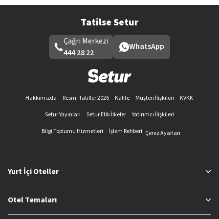
Tatilse Setur
Çağrı Merkezi
WhatsApp
444 28 22
Hakkımızda
Resmi Tatiller 2026
Kalite
Müşteri İlişkileri
KVKK
Setur Yayınları
Setur Etik İlkeler
Yatırımcı İlişkileri
Bilgi Toplumu Hizmetleri
İşlem Rehberi
Çerez Ayarları
Yurt İçi Oteller
Otel Temaları