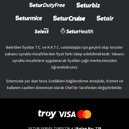
Belirtilen fiyatlar T.C. ve K.K.T.C. vatandaşları için geçerli olup tesisler
yabancı uyruklu misafirlerden fiyat farkı talep edebilmektedir. Yabancı
uyruklu misafirlere uygulanacak fiyatları çağrı merkezimizden
öğrenebilirsiniz.
Sitemizde yer alan tesis özellikleri bilgilendirme amaçlıdır, hizmet ve
kullanım saatleri dönemsel olarak Otel’ler tarafından değişitirilebilir.
SETUR SERVİS TURİSTİK A.Ş
Belge No: 728