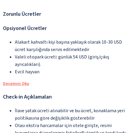
Zorunlu Ücretler
Opsiyonel Ücretler
Alakart kahvaltı kişi başına yaklaşık olarak 10-30 USD
ücret karşılığında servis edilmektedir
Valeli otopark ücreti: günlük 54 USD (giriş/çıkış
ayrıcalıkları).
Evcil hayvan
Devamını Oku
Check-in Açıklamaları
İlave yatak ücreti alınabilir ve bu ücret, konaklama yeri
politikasına göre değişiklik gösterebilir
Olası ekstra harcamalar için otele girişte, resmi
kurumlarca düzenlenmiş fotoğraflı kimlik ve kredi kartı,