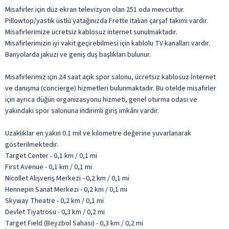
Misafirler için düz ekran televizyon olan 251 oda mevcuttur.
Pillowtop/yastık üstlü yatağınızda Frette Italian çarşaf takımı vardır.
Misafirlerimize ücretsiz kablosuz internet sunulmaktadır.
Misafirlerimizin iyi vakit geçirebilmesi için kablolu TV kanalları vardır.
Banyolarda jakuzi ve geniş duş başlıkları bulunur.
Misafirlerimiz için 24 saat açık spor salonu, ücretsiz kablosuz İnternet
ve danışma (concierge) hizmetleri bulunmaktadır. Bu otelde misafirler
için ayrıca düğün organizasyonu hizmeti, genel oturma odası ve
yakındaki spor salonuna indirimli giriş imkânı vardır.
Uzaklıklar en yakın 0.1 mil ve kilometre değerine yuvarlanarak
gösterilmektedir.
Target Center - 0,1 km / 0,1 mi
First Avenue - 0,1 km / 0,1 mi
Nicollet Alışveriş Merkezi - 0,2 km / 0,1 mi
Hennepin Sanat Merkezi - 0,2 km / 0,1 mi
Skyway Theatre - 0,2 km / 0,1 mi
Devlet Tiyatrosu - 0,3 km / 0,2 mi
Target Field (Beyzbol Sahası) - 0,3 km / 0,2 mi