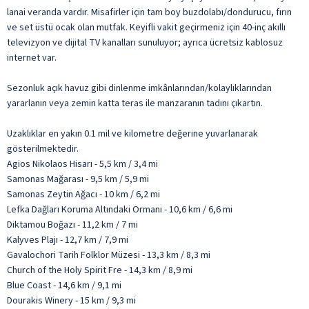
lanai veranda vardır. Misafirler için tam boy buzdolabı/dondurucu, fırın
ve set üstü ocak olan mutfak. Keyifli vakit geçirmeniz için 40-inç akıllı
televizyon ve dijital TV kanalları sunuluyor; ayrıca ücretsiz kablosuz
internet var.
Sezonluk açık havuz gibi dinlenme imkânlarından/kolaylıklarından
yararlanın veya zemin katta teras ile manzaranın tadını çıkartın.
Uzaklıklar en yakın 0.1 mil ve kilometre değerine yuvarlanarak
gösterilmektedir.
Agios Nikolaos Hisarı - 5,5 km / 3,4 mi
Samonas Mağarası - 9,5 km / 5,9 mi
Samonas Zeytin Ağacı - 10 km / 6,2 mi
Lefka Dağları Koruma Altındaki Ormanı - 10,6 km / 6,6 mi
Diktamou Boğazı - 11,2 km / 7 mi
Kalyves Plajı - 12,7 km / 7,9 mi
Gavalochori Tarih Folklor Müzesi - 13,3 km / 8,3 mi
Church of the Holy Spirit Fre - 14,3 km / 8,9 mi
Blue Coast - 14,6 km / 9,1 mi
Dourakis Winery - 15 km / 9,3 mi