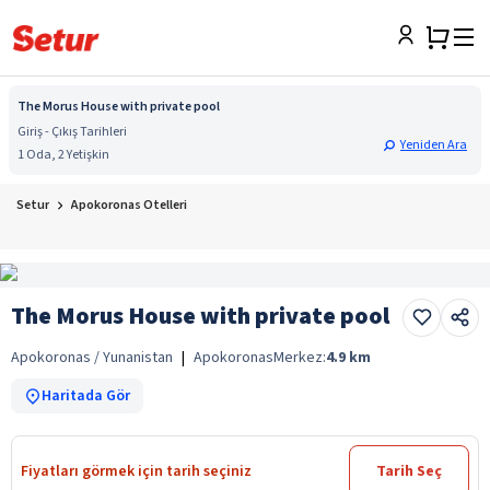
The Morus House with private pool
Giriş - Çıkış Tarihleri
Yeniden Ara
1 Oda, 2 Yetişkin
Setur
Apokoronas Otelleri
The Morus House with private pool
Apokoronas / Yunanistan
|
Apokoronas
Merkez:
4.9
km
Haritada Gör
Fiyatları görmek için tarih seçiniz
Tarih Seç