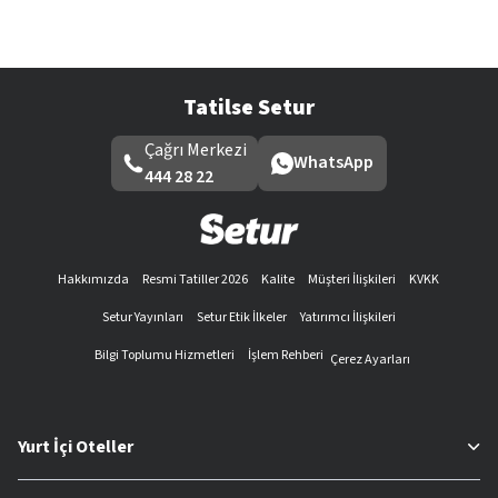
Tatilse Setur
Çağrı Merkezi
WhatsApp
444 28 22
Hakkımızda
Resmi Tatiller 2026
Kalite
Müşteri İlişkileri
KVKK
Setur Yayınları
Setur Etik İlkeler
Yatırımcı İlişkileri
Bilgi Toplumu Hizmetleri
İşlem Rehberi
Çerez Ayarları
Yurt İçi Oteller