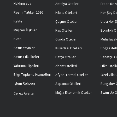
Hakkımızda
Antalya Otelleri
Erken Reze
Resmi Tatiller 2026
Kıbrıs Otelleri
Her Şey Da
Kalite
Çeşme Otelleri
Ultra Her Ş
Müşteri İlişkileri
Kaş Otelleri
Etkinlikli O
KVKK
Cunda Otelleri
Muhafazak
Setur Yayınları
Kuşadası Otelleri
Doğa Otell
Setur Etik İlkeler
Datça Otelleri
Sanatçılı O
Yatırımcı İlişkileri
Abant Otelleri
Lüks Otell
Bilgi Toplumu Hizmetleri
Afyon Termal Oteller
Özel Villa
İşlem Rehberi
Sapanca Otelleri
Bungalov O
Muğla Ekonomik Oteller
Swim Up O
Çerez Ayarları