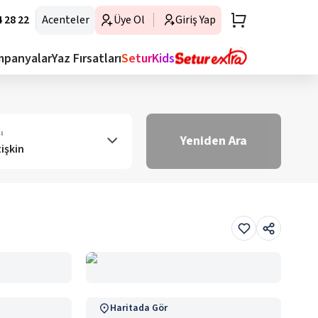
 28 22
Acenteler
Üye Ol
Giriş Yap
mpanyalar
Yaz Fırsatları
SeturKids
ı
Yeniden Ara
tişkin
Haritada Gör