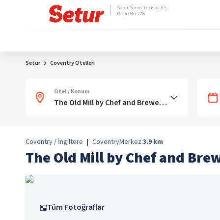
Setur Servis Turistik A.Ş.
Belge No: 728
Setur
Coventry Otelleri
Otel / Konum
Coventry / İngiltere
|
Coventry
Merkez:
3.9
km
The Old Mill by Chef and Bre
Tüm Fotoğraflar