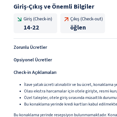
Giriş-Çıkış ve Önemli Bilgiler
Giriş (Check-in)
Çıkış (Check-out)
14
-
22
öğlen
Zorunlu Ücretler
Opsiyonel Ücretler
Check-in Açıklamaları
İlave yatak ücreti alınabilir ve bu ücret, konaklama y
Olası ekstra harcamalar için otele girişte, resmi kur
Özel talepler, otele giriş sırasında müsaitlik durumu
Bu konaklama yerinde kredi kartları kabul edilmekte
Bu konaklama yerinde resepsiyon bulunmamaktadır. Konaklam