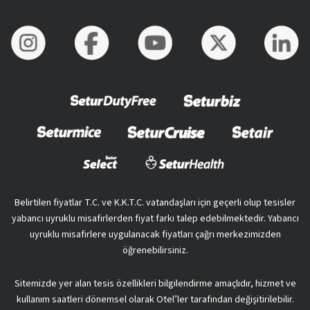
Belirtilen fiyatlar T.C. ve K.K.T.C. vatandaşları için geçerli olup tesisler
yabancı uyruklu misafirlerden fiyat farkı talep edebilmektedir. Yabancı
uyruklu misafirlere uygulanacak fiyatları çağrı merkezimizden
öğrenebilirsiniz.
Sitemizde yer alan tesis özellikleri bilgilendirme amaçlıdır, hizmet ve
kullanım saatleri dönemsel olarak Otel’ler tarafından değişitirilebilir.