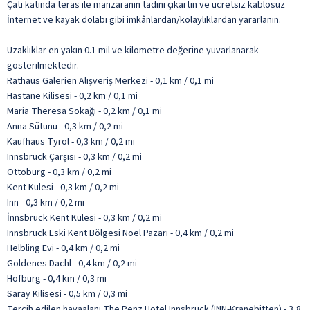
Çatı katında teras ile manzaranın tadını çıkartın ve ücretsiz kablosuz
İnternet ve kayak dolabı gibi imkânlardan/kolaylıklardan yararlanın.
Uzaklıklar en yakın 0.1 mil ve kilometre değerine yuvarlanarak
gösterilmektedir.
Rathaus Galerien Alışveriş Merkezi - 0,1 km / 0,1 mi
Hastane Kilisesi - 0,2 km / 0,1 mi
Maria Theresa Sokağı - 0,2 km / 0,1 mi
Anna Sütunu - 0,3 km / 0,2 mi
Kaufhaus Tyrol - 0,3 km / 0,2 mi
Innsbruck Çarşısı - 0,3 km / 0,2 mi
Ottoburg - 0,3 km / 0,2 mi
Kent Kulesi - 0,3 km / 0,2 mi
Inn - 0,3 km / 0,2 mi
İnnsbruck Kent Kulesi - 0,3 km / 0,2 mi
Innsbruck Eski Kent Bölgesi Noel Pazarı - 0,4 km / 0,2 mi
Helbling Evi - 0,4 km / 0,2 mi
Goldenes Dachl - 0,4 km / 0,2 mi
Hofburg - 0,4 km / 0,3 mi
Saray Kilisesi - 0,5 km / 0,3 mi
Tercih edilen havaalanı The Penz Hotel Innsbruck (INN-Kranebitten) - 3,8