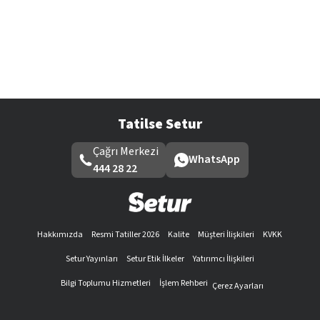
Tatilse Setur
Çağrı Merkezi
WhatsApp
444 28 22
Hakkımızda
Resmi Tatiller 2026
Kalite
Müşteri İlişkileri
KVKK
Setur Yayınları
Setur Etik İlkeler
Yatırımcı İlişkileri
Bilgi Toplumu Hizmetleri
İşlem Rehberi
Çerez Ayarları