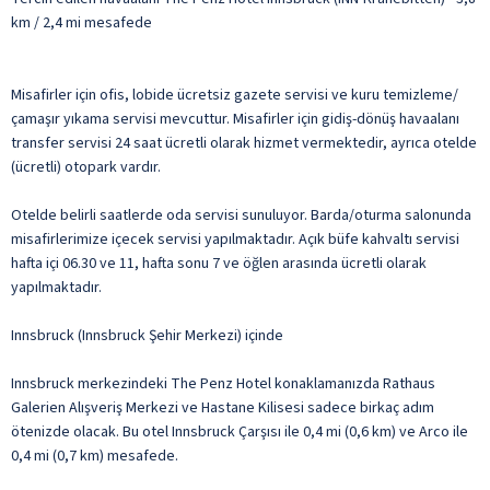
km / 2,4 mi mesafede
Misafirler için ofis, lobide ücretsiz gazete servisi ve kuru temizleme/
çamaşır yıkama servisi mevcuttur. Misafirler için gidiş-dönüş havaalanı
transfer servisi 24 saat ücretli olarak hizmet vermektedir, ayrıca otelde
(ücretli) otopark vardır.
Otelde belirli saatlerde oda servisi sunuluyor. Barda/oturma salonunda
misafirlerimize içecek servisi yapılmaktadır. Açık büfe kahvaltı servisi
hafta içi 06.30 ve 11, hafta sonu 7 ve öğlen arasında ücretli olarak
yapılmaktadır.
Innsbruck (Innsbruck Şehir Merkezi) içinde
Innsbruck merkezindeki The Penz Hotel konaklamanızda Rathaus
Galerien Alışveriş Merkezi ve Hastane Kilisesi sadece birkaç adım
ötenizde olacak. Bu otel Innsbruck Çarşısı ile 0,4 mi (0,6 km) ve Arco ile
0,4 mi (0,7 km) mesafede.