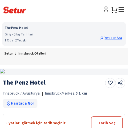
The Penz Hotel
Giriş - Çıkış Tarihleri
Yeniden Ara
1 Oda, 2 Yetişkin
Setur
Innsbruck Otelleri
The Penz Hotel
Innsbruck / Avusturya
|
Innsbruck
Merkez:
0.1
km
Haritada Gör
Fiyatları görmek için tarih seçiniz
Tarih Seç