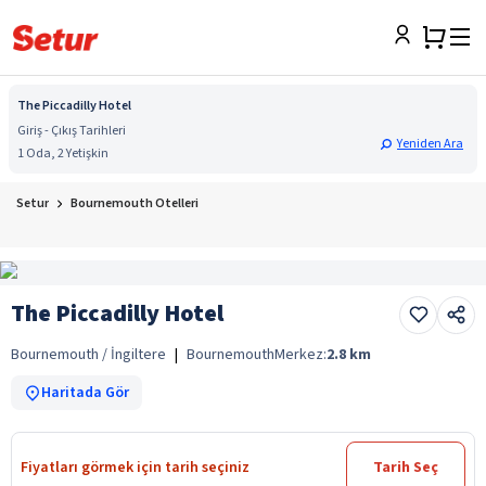
The Piccadilly Hotel
Giriş - Çıkış Tarihleri
Yeniden Ara
1 Oda, 2 Yetişkin
Setur
Bournemouth Otelleri
The Piccadilly Hotel
Bournemouth / İngiltere
|
Bournemouth
Merkez:
2.8
km
Haritada Gör
Fiyatları görmek için tarih seçiniz
Tarih Seç