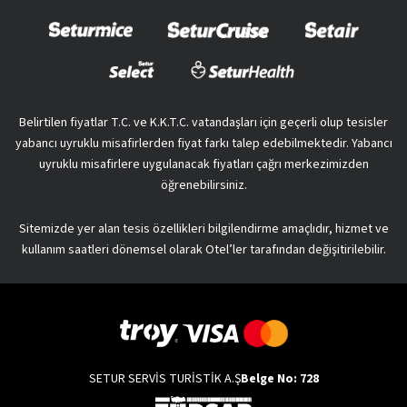
Belirtilen fiyatlar T.C. ve K.K.T.C. vatandaşları için geçerli olup tesisler
yabancı uyruklu misafirlerden fiyat farkı talep edebilmektedir. Yabancı
uyruklu misafirlere uygulanacak fiyatları çağrı merkezimizden
öğrenebilirsiniz.
Sitemizde yer alan tesis özellikleri bilgilendirme amaçlıdır, hizmet ve
kullanım saatleri dönemsel olarak Otel’ler tarafından değişitirilebilir.
SETUR SERVİS TURİSTİK A.Ş
Belge No: 728