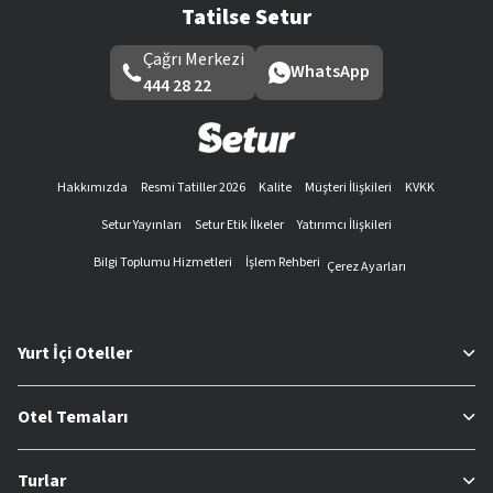
Tatilse Setur
Çağrı Merkezi
WhatsApp
444 28 22
Hakkımızda
Resmi Tatiller 2026
Kalite
Müşteri İlişkileri
KVKK
Setur Yayınları
Setur Etik İlkeler
Yatırımcı İlişkileri
Bilgi Toplumu Hizmetleri
İşlem Rehberi
Çerez Ayarları
Yurt İçi Oteller
Otel Temaları
Turlar